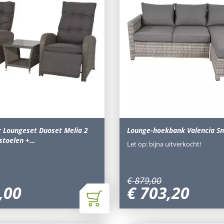
r Loungeset Duoset Melia 2
Lounge-hoekbank Valencia S
 stoelen +…
Let op: bijna uitverkocht!
€
879
,
00
,
00
€
703
,
20