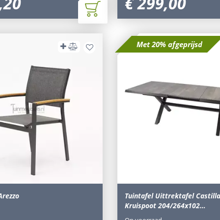
,
20
€
299
,
00
Met 20% afgeprijsd
Arezzo
Tuintafel Uittrektafel Castil
Kruispoot 204/264x102…
Op voorraad