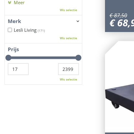
Meer
Wis selectie
€
87
,
50
€
68
,
Merk
Lesli Living
(171)
Wis selectie
Prijs
Wis selectie