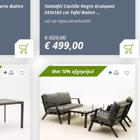
orte Buiten
Tuintafel Castilla Negro Kruispoot
243x103 cm Tafel Buiten …
Let op: bijna uitverkocht!
€
929
,
00
€
499
,
00
Met 10% afgeprijsd