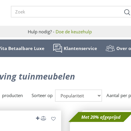
Hulp nodig? -
Doe de keuzehulp
Vita Betaalbare Luxe
Klantenservice
Over 
Living tuinmeubelen
1 producten
Sorteer op
Aantal per 
Met 20% afgeprijsd