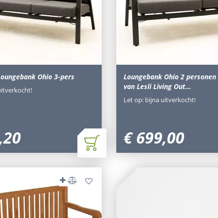
 Loungebank Ohio 3-pers
Loungebank Ohio 2 personen 
van Lesli Living Out…
uitverkocht!
Let op: bijna uitverkocht!
,
20
€
699
,
00