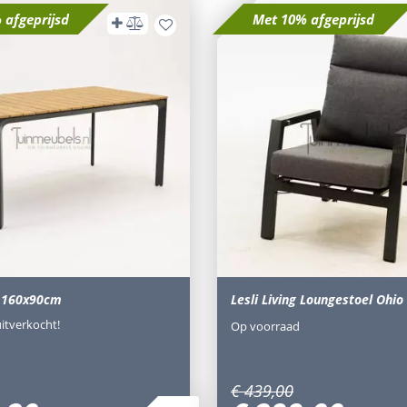
 afgeprijsd
Met 10% afgeprijsd
o 160x90cm
Lesli Living Loungestoel Ohio
uitverkocht!
Op voorraad
€
439
,
00