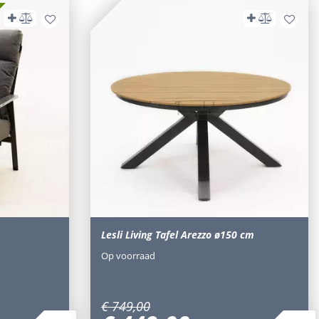
Lesli Living Tafel Arezzo ø150 cm
Op voorraad
€
749
,
00