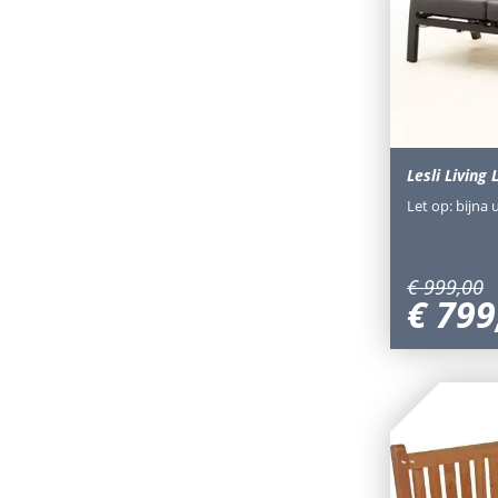
Lesli Living
Let op: bijna 
€
999
,
00
€
799