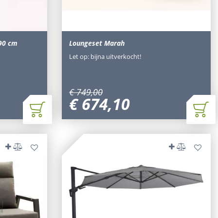
x90 cm
Loungeset Marah
Let op: bijna uitverkocht!
€
749
,
00
€
674
,
10