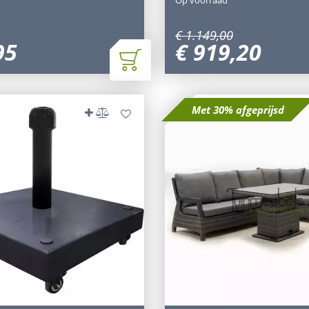
€
1.149
,
00
95
€
919
,
20
Met 30% afgeprijsd