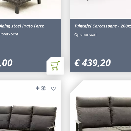
Dining stoel Prato Forte
Tuintafel Carcassonne - 200
uitverkocht!
Op voorraad
,
00
€
439
,
20