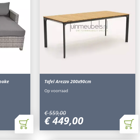
moke
Tafel Arezzo 200x90cm
Op voorraad
€
559
,
00
€
449
,
00