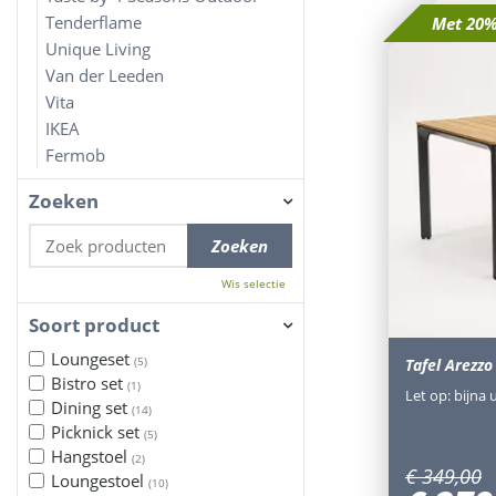
Tenderflame
Met 20%
Unique Living
Van der Leeden
Vita
IKEA
Fermob
Zoeken
Wis selectie
Soort product
Loungeset
(5)
Tafel Arezz
Bistro set
(1)
Let op: bijna 
Dining set
(14)
Picknick set
(5)
Hangstoel
(2)
€
349
,
00
Loungestoel
(10)