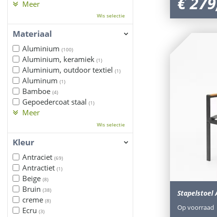
€
279
Meer
Wis selectie
Materiaal
Aluminium
(100)
Aluminium, keramiek
(1)
Aluminium, outdoor textiel
(1)
Aluminum
(1)
Bamboe
(4)
Gepoedercoat staal
(1)
Meer
Wis selectie
Kleur
Antraciet
(69)
Antractiet
(1)
Beige
(8)
Bruin
(38)
Stapelstoel 
creme
(8)
Op voorraad
Ecru
(3)