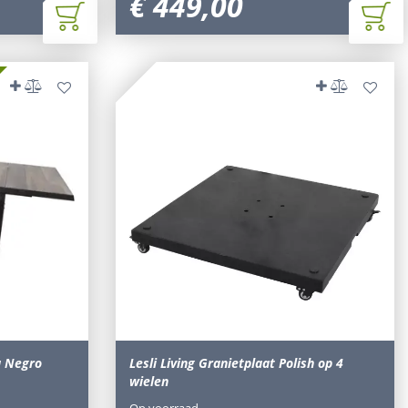
€
449
,
00
la Negro
Lesli Living Granietplaat Polish op 4
wielen
Op voorraad