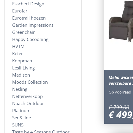
Esschert Design
Eurofar
Eurotrail hoezen
Garden Impressions
Greenchair
Happy Cocooning
HVTM
Keter
Koopman
Lesli Living
Madison
Melia wicke
Moods Collection
verstelbare
Nesling
Op voorraad
Nettenverkoop
Noach Outdoor
€
799
,
00
Platinum
€
499
SenS-line
SUNS
Taste by 4 Seasons Outdoor