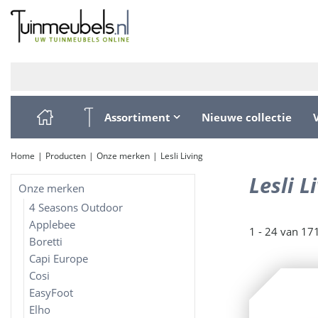
Ga
naar
content
Assortiment
Nieuwe collectie
Home
Producten
Onze merken
Lesli Living
Lesli 
Onze merken
4 Seasons Outdoor
Applebee
1 - 24 van 17
Boretti
Capi Europe
Cosi
EasyFoot
Elho