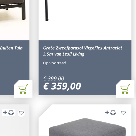
Buiten Tuin
Grote Zweefparasol VirgoFlex Antraciet
3,5m van Lesli Living
Op voorraad
€
399
,
00
€
359
,
00