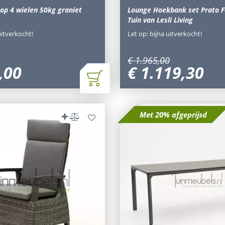
op 4 wielen 50kg graniet
Lounge Hoekbank set Prato F
Tuin van Lesli Living
uitverkocht!
Let op: bijna uitverkocht!
€
1.965
,
00
,
00
€
1.119
,
30
Met 20% afgeprijsd