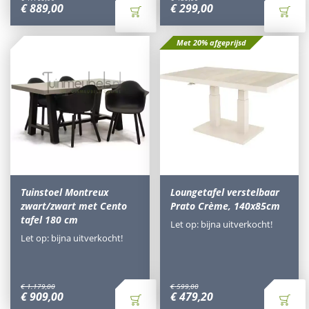
€
889
,
00
€
299
,
00
Met 20% afgeprijsd
Tuinstoel Montreux
Loungetafel verstelbaar
zwart/zwart met Cento
Prato Crème, 140x85cm
tafel 180 cm
Let op: bijna uitverkocht!
Let op: bijna uitverkocht!
€
1.179
,
00
€
599
,
00
€
909
,
00
€
479
,
20