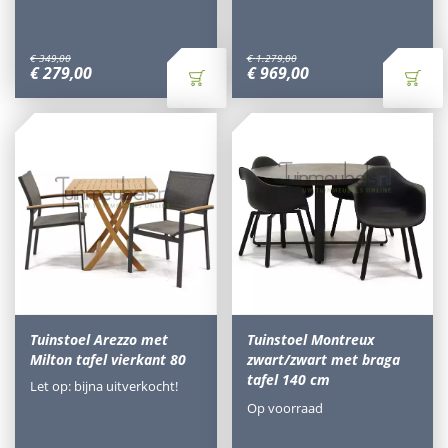
€
349
,
00
€
1.279
,
00
€
279
,
00
€
969
,
00
Tuinstoel Arezzo met
Tuinstoel Montreux
Milton tafel vierkant 80
zwart/zwart met braga
tafel 140 cm
Let op: bijna uitverkocht!
Op voorraad