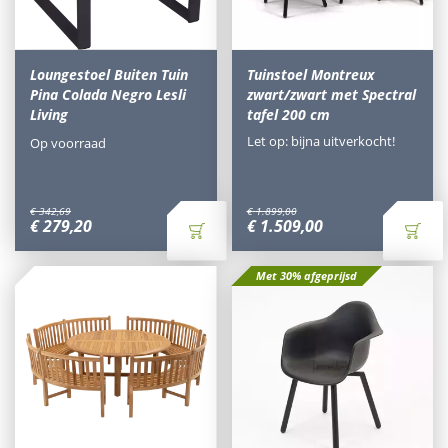
Loungestoel Buiten Tuin
Tuinstoel Montreux
Pina Colada Negro Lesli
zwart/zwart met Spectral
Living
tafel 200 cm
Let op: bijna uitverkocht!
Op voorraad
€
342
,
69
€
1.899
,
00
€
279
,
20
€
1.509
,
00
Met 30% afgeprijsd