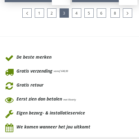
1
2
3
4
5
6
8
Waarom Tuinmeubels.nl
De beste merken
Gratis verzending
vanaf €49,99
Gratis retour
Eerst zien dan betalen
met Riverty
Eigen bezorg- & installatieservice
We komen wanneer het jou uitkomt