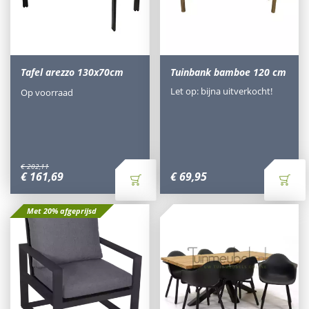
Tafel arezzo 130x70cm
Tuinbank bamboe 120 cm
Let op: bijna uitverkocht!
Op voorraad
€
202
,
11
€
161
,
69
€
69
,
95
Met 20% afgeprijsd