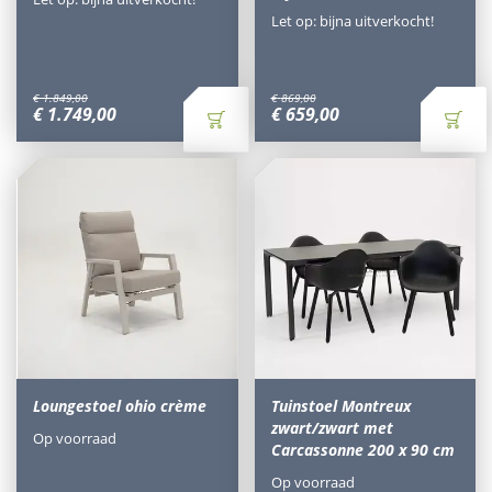
Let op: bijna uitverkocht!
€
1.849
,
00
€
869
,
00
€
1.749
,
00
€
659
,
00
Loungestoel ohio crème
Tuinstoel Montreux
zwart/zwart met
Op voorraad
Carcassonne 200 x 90 cm
Op voorraad