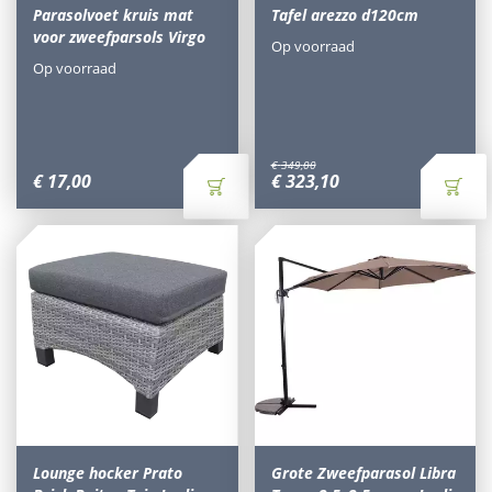
Parasolvoet kruis mat
Tafel arezzo d120cm
voor zweefparsols Virgo
Op voorraad
Op voorraad
€
349
,
00
€
17
,
00
€
323
,
10
Lounge hocker Prato
Grote Zweefparasol Libra