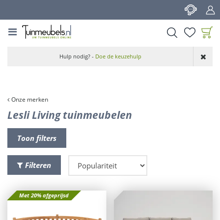
G
a
n
a
a
Product toegevoegd
r
Hulp nodig? -
Doe de keuzehulp
aan wensenlijst
c
o
n
t
Onze merken
e
Lesli Living tuinmeubelen
n
t
Toon filters
Filteren
Met 20% afgeprijsd