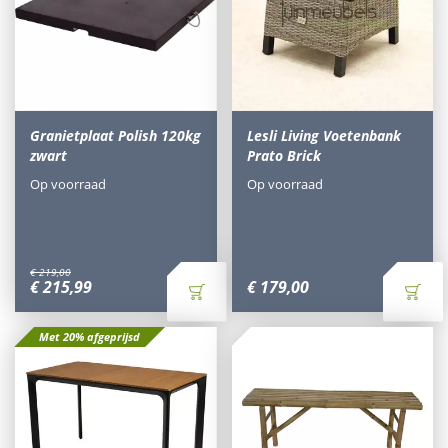
Granietplaat Polish 120kg
Lesli Living Voetenbank
zwart
Prato Brick
Op voorraad
Op voorraad
€
219
,
00
€
215
,
99
€
179
,
00
Met 20% afgeprijsd