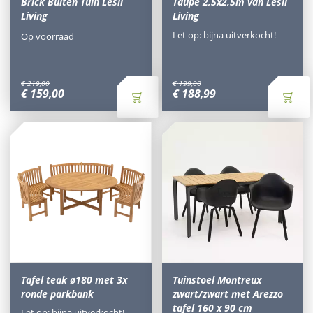
Brick Buiten Tuin Lesli
Taupe 2,5x2,5m van Lesli
Living
Living
Let op: bijna uitverkocht!
Op voorraad
€
219
,
00
€
199
,
00
€
159
,
00
€
188
,
99
Tafel teak ø180 met 3x
Tuinstoel Montreux
ronde parkbank
zwart/zwart met Arezzo
tafel 160 x 90 cm
Let op: bijna uitverkocht!