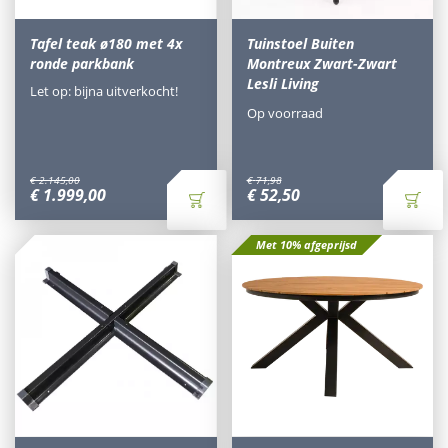
Tafel teak ø180 met 4x
Tuinstoel Buiten
ronde parkbank
Montreux Zwart-Zwart
Lesli Living
Let op: bijna uitverkocht!
Op voorraad
€
2.145
,
00
€
71
,
98
€
1.999
,
00
€
52
,
50
Met 10% afgeprijsd