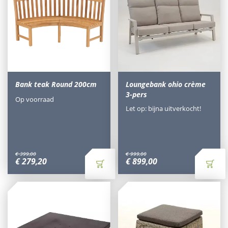
Bank teak Round 200cm
Loungebank ohio crème
3-pers
Op voorraad
Let op: bijna uitverkocht!
€
399
,
00
€
999
,
00
€
279
,
20
€
899
,
00