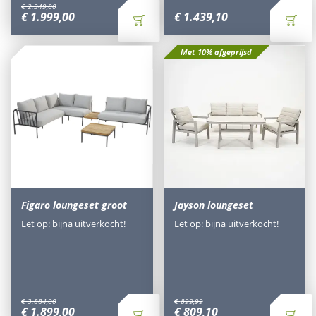
€
2.349
,
00
€
1.999
,
00
€
1.439
,
10
Met 10% afgeprijsd
Figaro loungeset groot
Jayson loungeset
Let op: bijna uitverkocht!
Let op: bijna uitverkocht!
€
3.884
,
00
€
899
,
99
€
1.899
,
00
€
809
,
10