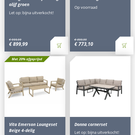
olijf groen
Op voorraad
Let op: bijna uitverkocht!
€
999
,
99
€
899
,
99
€
899
,
99
€
773
,
10
Met 20% afgeprijsd
Vita Emerson Loungeset
Donna cornerset
Beige 4-delig
Let op: bijna uitverkocht!