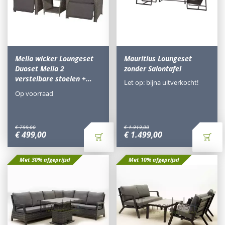
Melia wicker Loungeset
Mauritius Loungeset
Duoset Melia 2
zonder Salontafel
verstelbare stoelen +…
Let op: bijna uitverkocht!
Op voorraad
€
799
,
00
€
1.919
,
00
€
499
,
00
€
1.499
,
00
Met 30% afgeprijsd
Met 10% afgeprijsd