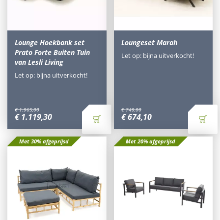
Lounge Hoekbank set
Loungeset Marah
Prato Forte Buiten Tuin
Let op: bijna uitverkocht!
van Lesli Living
Let op: bijna uitverkocht!
€
1.965
,
00
€
749
,
00
€
1.119
,
30
€
674
,
10
Met 30% afgeprijsd
Met 20% afgeprijsd