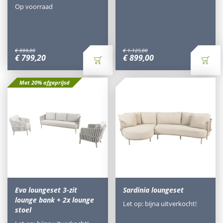
Op voorraad
€
999
,
00
€
1.125
,
00
€
799
,
20
€
899
,
00
Met 20% afgeprijsd
Eva loungeset 3-zit
Sardinia loungeset
lounge bank + 2x lounge
Let op: bijna uitverkocht!
stoel