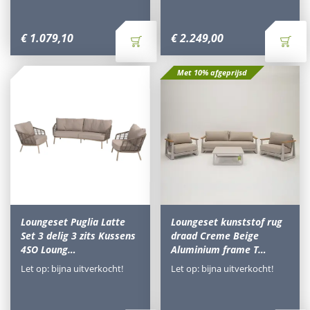
€
1.079
,
10
€
2.249
,
00
Met 10% afgeprijsd
Loungeset Puglia Latte
Loungeset kunststof rug
Set 3 delig 3 zits Kussens
draad Creme Beige
4SO Loung…
Aluminium frame T…
Let op: bijna uitverkocht!
Let op: bijna uitverkocht!