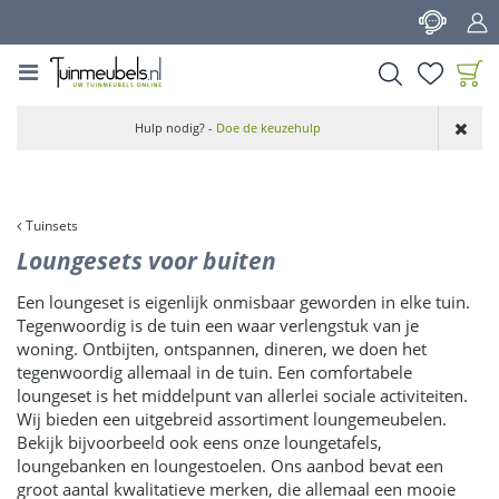
G
a
n
a
a
Product toegevoegd
r
Hulp nodig? -
Doe de keuzehulp
aan wensenlijst
c
o
n
t
Tuinsets
e
Loungesets voor buiten
n
t
Een loungeset is eigenlijk onmisbaar geworden in elke tuin.
Tegenwoordig is de tuin een waar verlengstuk van je
woning. Ontbijten, ontspannen, dineren, we doen het
tegenwoordig allemaal in de tuin. Een comfortabele
loungeset is het middelpunt van allerlei sociale activiteiten.
Wij bieden een uitgebreid assortiment loungemeubelen.
Bekijk bijvoorbeeld ook eens onze loungetafels,
loungebanken en loungestoelen. Ons aanbod bevat een
groot aantal kwalitatieve merken, die allemaal een mooie