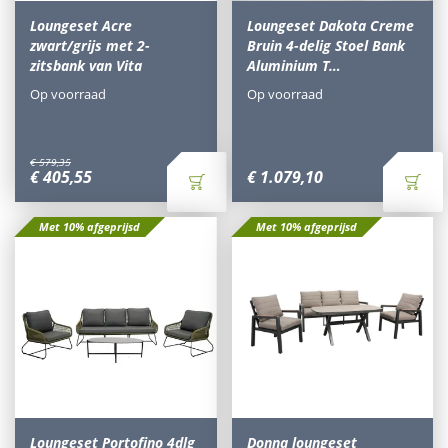
Loungeset Acre
Loungeset Dakota Creme
zwart/grijs met 2-
Bruin 4-delig Stoel Bank
zitsbank van Vita
Aluminium T…
Op voorraad
Op voorraad
€
579
,
35
€
405
,
55
€
1.079
,
10
Met 10% afgeprijsd
Met 10% afgeprijsd
Loungeset Portofino 4dlg
Donna loungeset