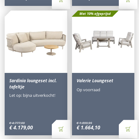
Met 10% afgeprijsd
Sardinia loungeset incl.
Valerie Loungeset
tafeltje
Op voorraad
Let op: bijna uitverkocht!
€
4.777
,
00
€
1.899
,
99
€
4.179
,
00
€
1.664
,
10