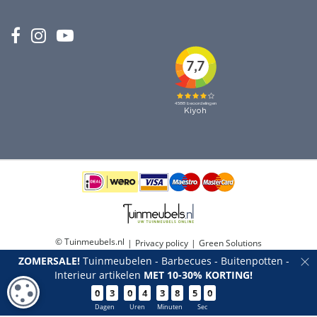
© Tuinmeubels.nl
Privacy policy
Green Solutions
ZOMERSALE!
Tuinmeubelen - Barbecues - Buitenpotten -
Tuincentrum Overzicht
Interieur artikelen
MET 10-30% KORTING!
COOKIE-INSTELLINGEN
0
3
0
4
3
8
4
9
Dagen
Uren
Minuten
Sec