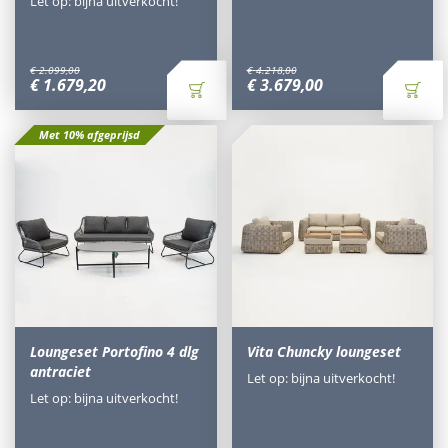
Let op: bijna uitverkocht!
€
2.099
,
00
€
4.218
,
00
€
1.679
,
20
€
3.679
,
00
Met 10% afgeprijsd
Loungeset Portofino 4 dlg
Vita Chuncky loungeset
antraciet
Let op: bijna uitverkocht!
Let op: bijna uitverkocht!