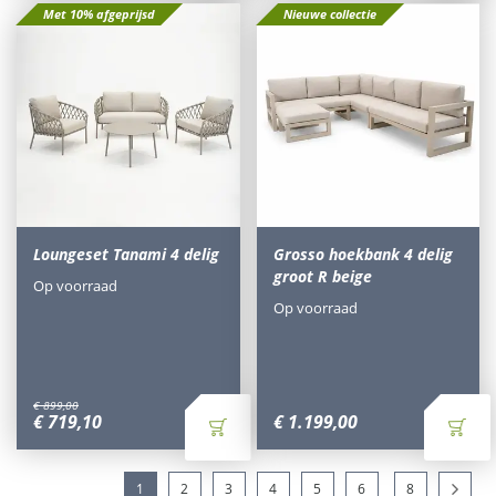
Met 10% afgeprijsd
Nieuwe collectie
Loungeset Tanami 4 delig
Grosso hoekbank 4 delig
groot R beige
Op voorraad
Op voorraad
€
899
,
00
€
719
,
10
€
1.199
,
00
1
2
3
4
5
6
8