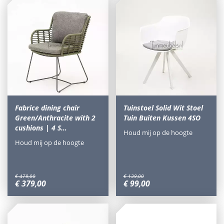
Fabrice dining chair
Tuinstoel Solid Wit Stoel
Green/Anthracite with 2
Tuin Buiten Kussen 4SO
cushions | 4 S…
Houd mij op de hoogte
Houd mij op de hoogte
€
479
,
00
€
139
,
00
€
379
,
00
€
99
,
00