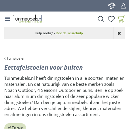
G
a
n
a
a
Product toegevoegd
r
Hulp nodig? -
Doe de keuzehulp
aan wensenlijst
c
o
n
t
Tuinstoelen
e
Eettafelstoelen voor buiten
n
t
Tuinmeubels.nl heeft diningstoelen in alle soorten, maten en
materialen. En dat natuurlijk van de beste merken zoals
Noach Outdoor, 4 Seasons Outdoor en Suns. Ben je op zoek
naar aluminium diningstoelen of de zeer populaire wicker
diningstoelen? Dan ben je bij tuinmeubels.nl aan het juiste
adres. We hebben verschillende stijlen, kleuren, materialen
en afmetingen in ons diningstoelen assortiment.
⏎ Terug