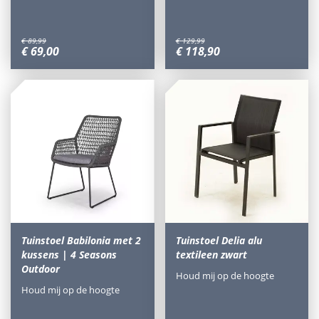
€
89
,
99
€
129
,
99
€
69
,
00
€
118
,
90
Tuinstoel Babilonia met 2
Tuinstoel Delia alu
kussens | 4 Seasons
textileen zwart
Outdoor
Houd mij op de hoogte
Houd mij op de hoogte