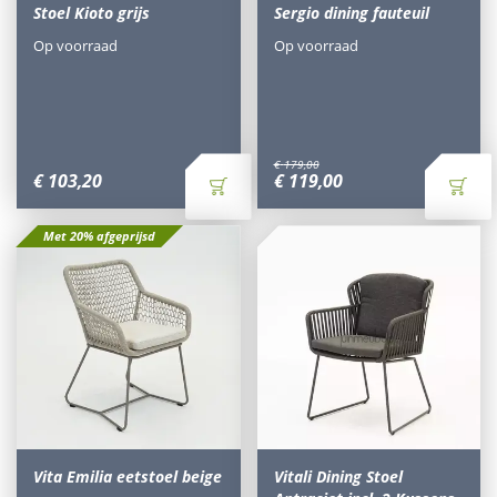
Stoel Kioto grijs
Sergio dining fauteuil
Op voorraad
Op voorraad
€
179
,
00
€
103
,
20
€
119
,
00
Met 20% afgeprijsd
Vita Emilia eetstoel beige
Vitali Dining Stoel