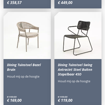
€
358
,
57
€
449
,
00
Dining Tuinstoel Bazel
Dining Tuinstoel Swing
Bruin
Antraciet Stoel Buiten
Stapelbaar 4SO
Houd mij op de hoogte
Houd mij op de hoogte
€
199
,
00
€
199
,
00
€
169
,
00
€
119
,
00