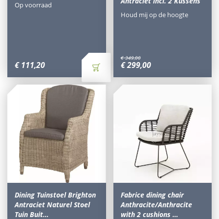
Antraciet incl. 2 Kussens
Op voorraad
Houd mij op de hoogte
€
349
,
00
€
111
,
20
€
299
,
00
Dining Tuinstoel Brighton
Fabrice dining chair
Antraciet Naturel Stoel
Anthracite/Anthracite
Tuin Buit…
with 2 cushions …