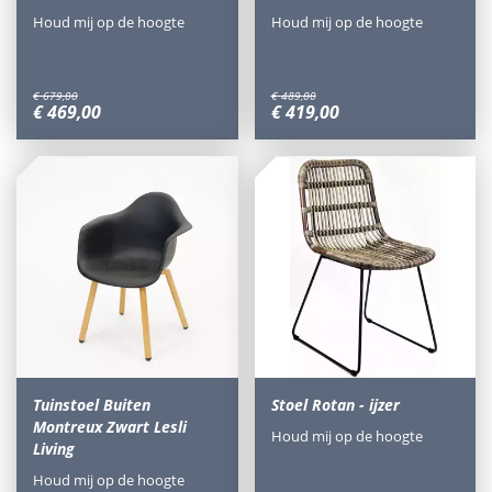
Houd mij op de hoogte
Houd mij op de hoogte
€
679
,
00
€
489
,
00
€
469
,
00
€
419
,
00
Tuinstoel Buiten
Stoel Rotan - ijzer
Montreux Zwart Lesli
Houd mij op de hoogte
Living
Houd mij op de hoogte