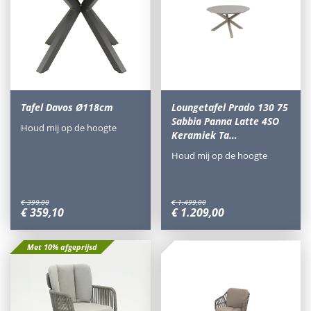
Tafel Davos Ø118cm
Loungetafel Prado 130 75
Sabbia Panna Latte 4SO
Houd mij op de hoogte
Keramiek Ta…
Houd mij op de hoogte
€
399
,
00
€
1.499
,
00
€
359
,
10
€
1.209
,
00
Met 10% afgeprijsd