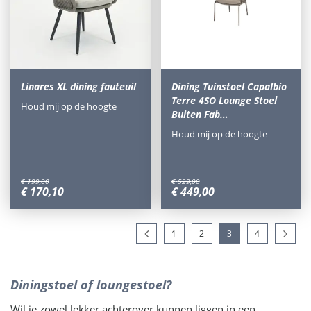
Linares XL dining fauteuil
Dining Tuinstoel Capalbio
Terre 4SO Lounge Stoel
Houd mij op de hoogte
Buiten Fab…
Houd mij op de hoogte
€
199
,
00
€
529
,
00
€
170
,
10
€
449
,
00
1
2
3
4
Diningstoel of loungestoel?
Wil je zowel lekker achterover kunnen liggen in een