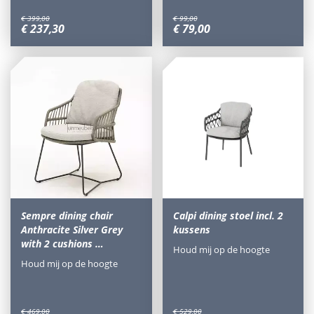
€
399
,
00
€
99
,
00
€
237
,
30
€
79
,
00
Sempre dining chair
Calpi dining stoel incl. 2
Anthracite Silver Grey
kussens
with 2 cushions …
Houd mij op de hoogte
Houd mij op de hoogte
€
469
,
00
€
529
,
00