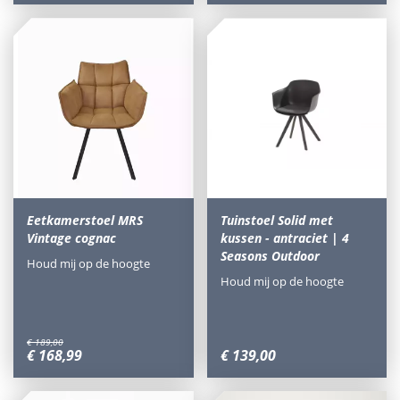
Eetkamerstoel MRS
Tuinstoel Solid met
Vintage cognac
kussen - antraciet | 4
Seasons Outdoor
Houd mij op de hoogte
Houd mij op de hoogte
€
189
,
00
€
168
,
99
€
139
,
00