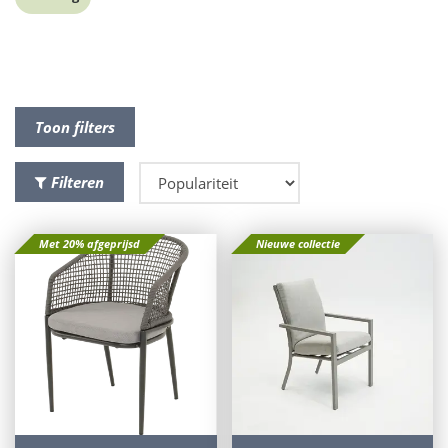
Toon filters
Filteren
Met 20% afgeprijsd
Nieuwe collectie