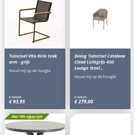
Tuinstoel Vita Kirin teak
Dining Tuinstoel Catalana
arm - grijs
Cloud Lichtgrijs 4SO
Lounge Stoel…
Houd mij op de hoogte
Houd mij op de hoogte
€
109
,
00
€
348
,
75
€
93
,
95
€
279
,
00
Met 10% afgeprijsd