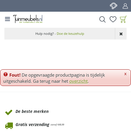
G
a
n
a
a
Product toegevoegd
r
Hulp nodig? -
Doe de keuzehulp
aan wensenlijst
c
o
n
t
e
n
x
Fout!
De opgevraagde productpagina is tijdelijk
t
uitgeschakeld. Ga terug naar het
overzicht
.
Waarom Tuinmeubels.nl
De beste merken
Gratis verzending
vanaf €49,99