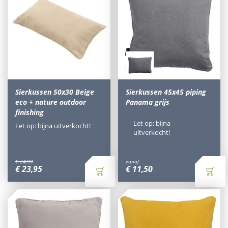
Sierkussen 50x30 Beige
Sierkussen 45x45 piping
eco + nature outdoor
Panama grijs
finishing
Let op: bijna
Let op: bijna uitverkocht!
uitverkocht!
€
24
,
99
vanaf
€
23
,
95
€
11
,
50