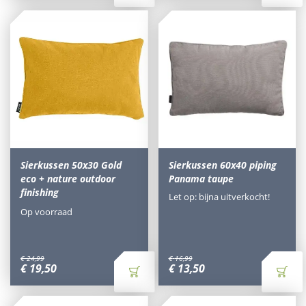
Sierkussen 50x30 Gold
Sierkussen 60x40 piping
eco + nature outdoor
Panama taupe
finishing
Let op: bijna uitverkocht!
Op voorraad
€
24
,
99
€
16
,
99
€
19
,
50
€
13
,
50