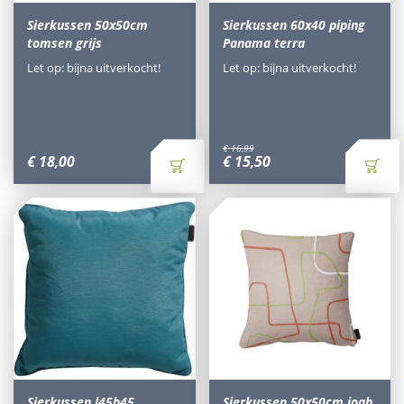
Sierkussen 50x50cm
Sierkussen 60x40 piping
tomsen grijs
Panama terra
Let op: bijna uitverkocht!
Let op: bijna uitverkocht!
€
16
,
99
€
18
,
00
€
15
,
50
Sierkussen l45b45
Sierkussen 50x50cm joah