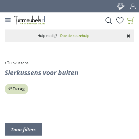
G
a
n
a
a
Product toegevoegd
r
Hulp nodig? -
Doe de keuzehulp
aan wensenlijst
c
o
n
t
Tuinkussens
e
Sierkussens voor buiten
n
t
⏎ Terug
Toon filters