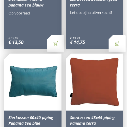
panama sea blauw
terra
Let op: bijna uitverkocht!
Op voorraad
€
14
,
99
€
19
,
99
€
13
,
50
€
14
,
75
Sierkussen 60x40 piping
Sierkussen 45x45 piping
Panama Sea blue
Panama terra