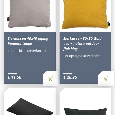
Sierkussen 45x45 piping
Sierkussen 50x50 Gold
Panama taupe
eco + nature outdoor
finishing
Let op: bijna uitverkocht!
Let op: bijna uitverkocht!
€
14
,
99
€
26
,
99
€
11
,
50
€
20
,
95