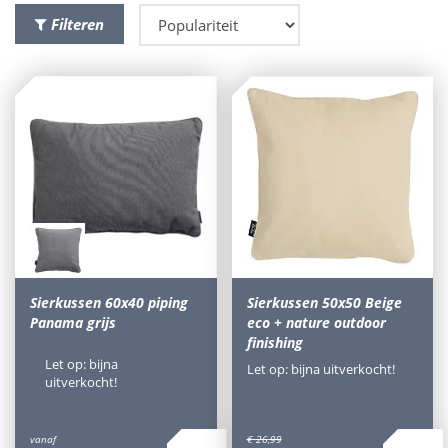
Filteren
Sierkussen 60x40 piping
Sierkussen 50x50 Beige
Panama grijs
eco + nature outdoor
finishing
Let op: bijna
Let op: bijna uitverkocht!
uitverkocht!
vanaf
€
26
,
99