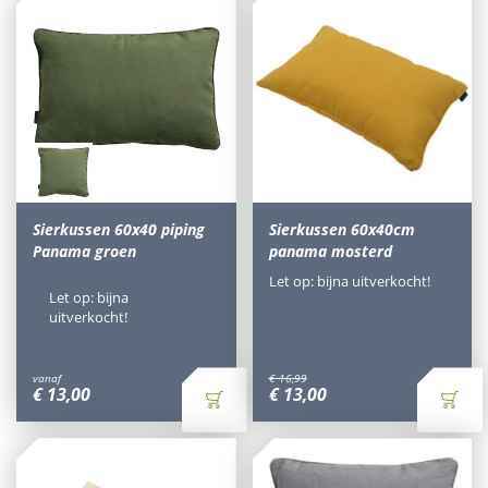
Sierkussen 60x40 piping
Sierkussen 60x40cm
Panama groen
panama mosterd
Let op: bijna uitverkocht!
Let op: bijna
uitverkocht!
vanaf
€
16
,
99
€
13
,
00
€
13
,
00