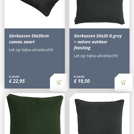
Sierkussen 50x30cm
Sierkussen 50x30 D.grey
canvas zwart
+ nature outdoor
finishing
Let op: bijna uitverkocht!
Let op: bijna uitverkocht!
€
24
,
99
€
24
,
99
€
22
,
95
€
19
,
50