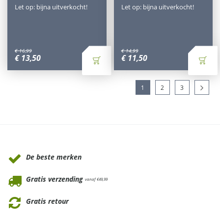
Let op: bijna uitverkocht!
Let op: bijna uitverkocht!
€
16
,
99
€
14
,
99
€
13
,
50
€
11
,
50
1
2
3
Waarom Tuinmeubels.nl
De beste merken
Gratis verzending
vanaf €49,99
Gratis retour