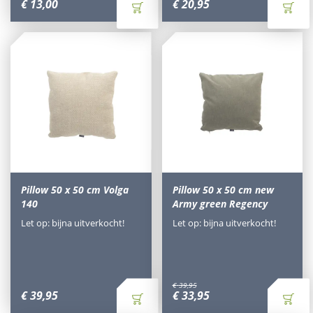
€
13
,
00
€
20
,
95
Pillow 50 x 50 cm Volga
Pillow 50 x 50 cm new
140
Army green Regency
Let op: bijna uitverkocht!
Let op: bijna uitverkocht!
€
39
,
95
€
39
,
95
€
33
,
95