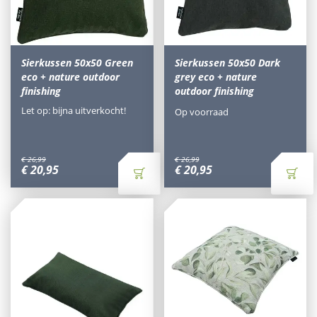
Sierkussen 50x50 Green
Sierkussen 50x50 Dark
eco + nature outdoor
grey eco + nature
finishing
outdoor finishing
Let op: bijna uitverkocht!
Op voorraad
€
26
,
99
€
26
,
99
€
20
,
95
€
20
,
95