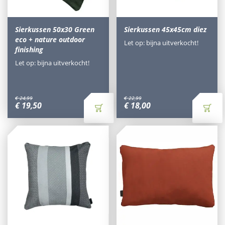
Sierkussen 50x30 Green
Sierkussen 45x45cm diez
eco + nature outdoor
Let op: bijna uitverkocht!
finishing
Let op: bijna uitverkocht!
€
24
,
99
€
22
,
99
€
19
,
50
€
18
,
00