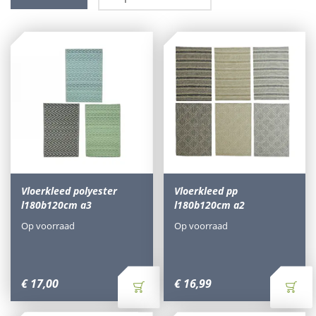
Vloerkleed polyester
Vloerkleed pp
l180b120cm a3
l180b120cm a2
Op voorraad
Op voorraad
€
17
,
00
€
16
,
99