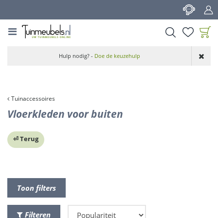
G
a
n
a
a
Product toegevoegd
r
Hulp nodig? -
Doe de keuzehulp
aan wensenlijst
c
o
n
t
Tuinaccessoires
e
Vloerkleden voor buiten
n
t
⏎ Terug
Toon filters
Filteren