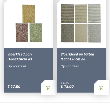
Vloerkleed poly
Vloerkleed pp buiten
l180b120cm a3
l180h120cm a6
Op voorraad
Op voorraad
€
16
,
99
€
17
,
00
€
15
,
00
Waarom Tuinmeubels.nl