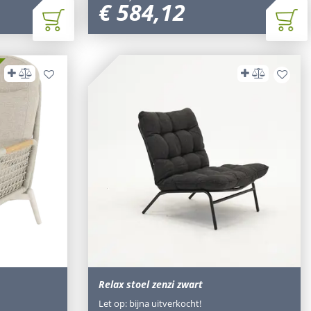
€
584
,
12
Relax stoel zenzi zwart
Let op: bijna uitverkocht!