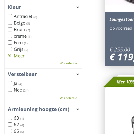
Kleur
Antraciet
(8)
Loungestoel
Beige
(3)
Op voorraad
Bruin
(7)
creme
(1)
Ecru
(1)
€
255
,
00
Grijs
(5)
€
119
Meer
Wis selectie
Verstelbaar
Met 10%
Ja
(4)
Nee
(24)
Wis selectie
Armleuning hoogte (cm)
63
(1)
62
(4)
65
(5)