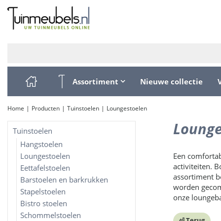
Ga
naar
content
Assortiment
Nieuwe collectie
Home
Producten
Tuinstoelen
Loungestoelen
Lounge
Tuinstoelen
Hangstoelen
Loungestoelen
Een comfortabe
activiteiten. 
Eettafelstoelen
assortiment be
Barstoelen en barkrukken
worden gecomb
Stapelstoelen
onze loungeba
Bistro stoelen
Schommelstoelen
⏎ Terug