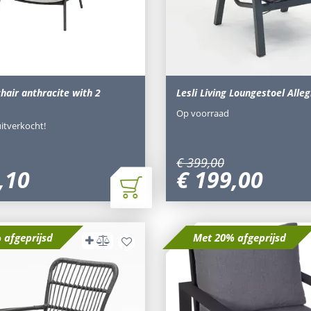
chair anthracite with 2
Lesli Living Loungestoel Alle
Op voorraad
uitverkocht!
€
399
,
00
,
10
€
199
,
00
 afgeprijsd
Met 20% afgeprijsd