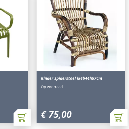
Kinder spiderstoel l56b44h57cm
Op voorraad
€
75
,
00