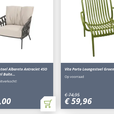
stoel Albareto Antraciet 4SO
Vita Porto Loungestoel Groen
el Buite…
Op voorraad
uitverkocht!
€
74
,
95
,
00
€
59
,
96