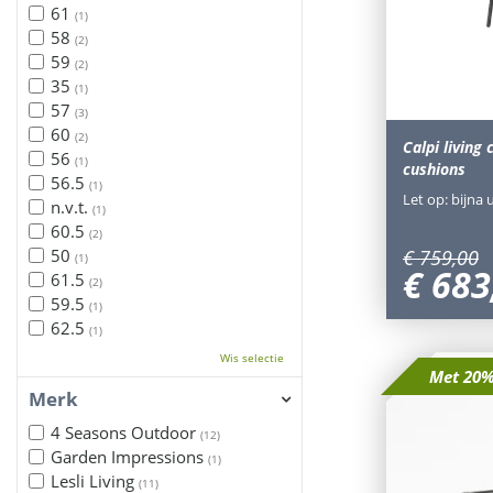
61
(1)
58
(2)
59
(2)
35
(1)
57
(3)
60
(2)
Calpi living 
56
(1)
cushions
56.5
(1)
Let op: bijna 
n.v.t.
(1)
60.5
(2)
€
759
,
00
50
(1)
€
683
61.5
(2)
59.5
(1)
62.5
(1)
Wis selectie
Met 20%
Merk
4 Seasons Outdoor
(12)
Garden Impressions
(1)
Lesli Living
(11)