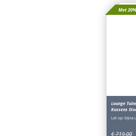
Met 20%
Lounge Tuin
Kussens Sto
Let op: bijna 
€
719
,
00