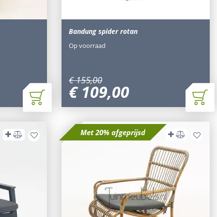
Bandung spider rotan
Op voorraad
€
155
,
00
€
109
,
00
Met 20% afgeprijsd