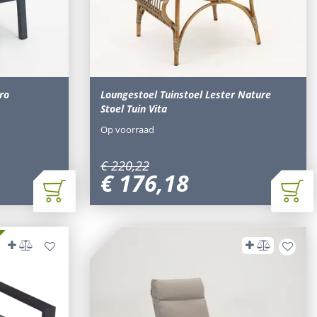
gro
Loungestoel Tuinstoel Lester Nature
Stoel Tuin Vita
Op voorraad
€
220
,
22
€
176
,
18