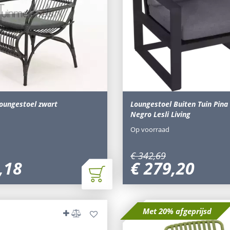
loungestoel zwart
Loungestoel Buiten Tuin Pina
Negro Lesli Living
Op voorraad
€
342
,
69
,
18
€
279
,
20
Met 20% afgeprijsd