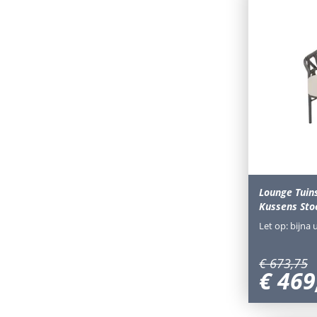
Lounge Tuin
Kussens Sto
Let op: bijna 
€
673
,
75
€
469