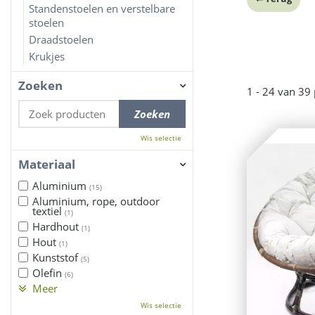
Standenstoelen en verstelbare
stoelen
Draadstoelen
Krukjes
Zoeken
1 - 24 van 39
Wis selectie
Materiaal
Aluminium
(15)
Aluminium, rope, outdoor
textiel
(1)
Hardhout
(1)
Hout
(1)
Kunststof
(5)
Olefin
(6)
Meer
Wis selectie