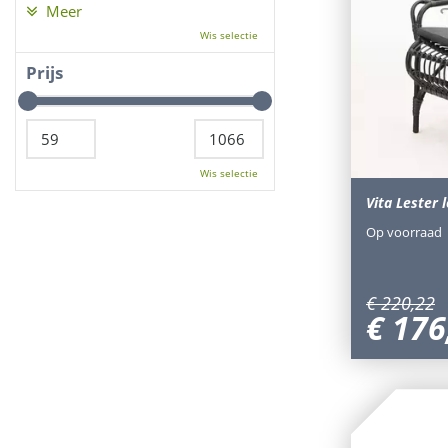
Meer
Wis selectie
Prijs
Wis selectie
Vita Lester 
Op voorraad
€
220
,
22
€
176