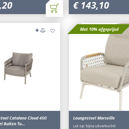
,
20
€
143
,
10
Met 10% afgeprijsd
stoel Catalana Cloud 4SO
Loungestoel Marseille
el Buiten Tu…
Let op: bijna uitverkocht!