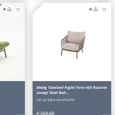
Dining Tuinstoel Puglia Terre 4SO Kussens
Lounge Stoel Buit…
Let op: bijna uitverkocht!
€
589
,
00