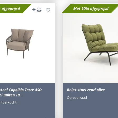
 afgeprijsd
Met 10% afgeprijsd
stoel Capalbio Terre 4SO
Relax stoel zenzi olive
el Buiten Tu…
Op voorraad
uitverkocht!