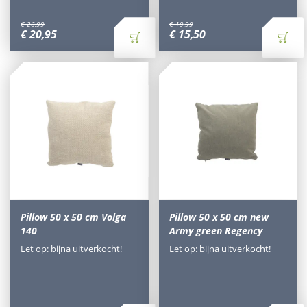
€
26
,
99
€
19
,
99
€
20
,
95
€
15
,
50
Pillow 50 x 50 cm Volga
Pillow 50 x 50 cm new
140
Army green Regency
Let op: bijna uitverkocht!
Let op: bijna uitverkocht!