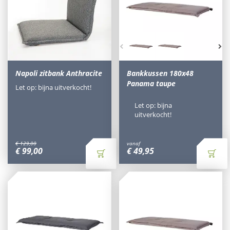
Napoli zitbank Anthracite
Bankkussen 180x48
Panama taupe
Let op: bijna uitverkocht!
Let op: bijna
uitverkocht!
€
129
,
00
vanaf
€
99
,
00
€
49
,
95