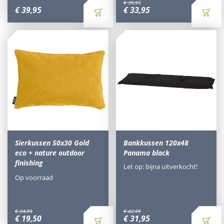
€
39
,
95
€
39
,
95
€
33
,
95
Sierkussen 50x30 Gold
Bankkussen 120x48
eco + nature outdoor
Panama black
finishing
Let op: bijna uitverkocht!
Op voorraad
€
24
,
99
€
42
,
99
€
19
,
50
€
31
,
95