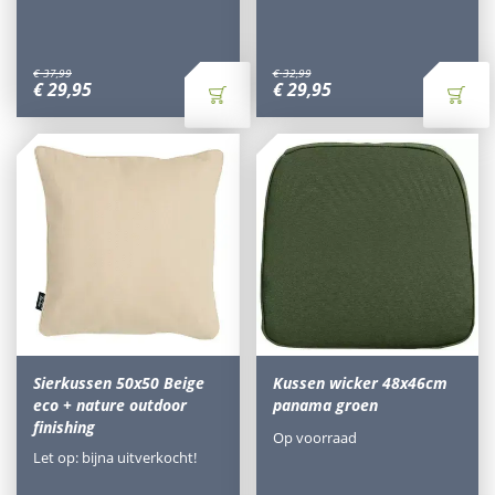
€
37
,
99
€
32
,
99
€
29
,
95
€
29
,
95
Sierkussen 50x50 Beige
Kussen wicker 48x46cm
eco + nature outdoor
panama groen
finishing
Op voorraad
Let op: bijna uitverkocht!