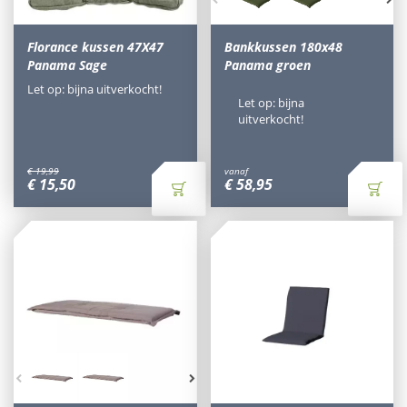
Florance kussen 47X47
Bankkussen 180x48
Panama Sage
Panama groen
Let op: bijna uitverkocht!
Let op: bijna
uitverkocht!
€
19
,
99
vanaf
€
15
,
50
€
58
,
95