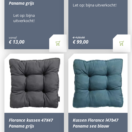
Panama grijs
Let op: bijna uitverkocht!
Let op: bijna
uitverkocht!
vanaf
€
129
,
00
€
13
,
00
€
99
,
00
Florance kussen 47X47
Kussen Florance l47b47
Panama grijs
Panama sea blauw