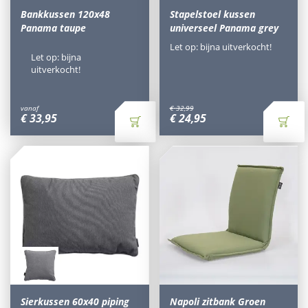
Bankkussen 120x48
Stapelstoel kussen
Panama taupe
universeel Panama grey
Let op: bijna uitverkocht!
Let op: bijna
uitverkocht!
vanaf
€
32
,
99
€
33
,
95
€
24
,
95
Sierkussen 60x40 piping
Napoli zitbank Groen