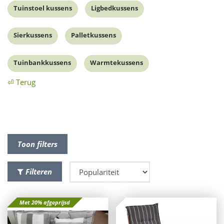
Tuinstoel kussens
Ligbedkussens
Sierkussens
Palletkussens
Tuinbankkussens
Warmtekussens
⏎ Terug
Toon filters
Filteren
Met 20% afgeprijsd