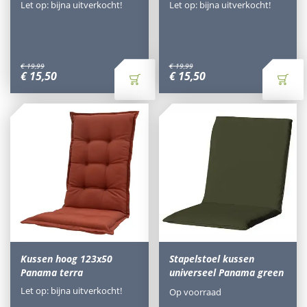
Let op: bijna uitverkocht!
Let op: bijna uitverkocht!
€
19
,
99
€
19
,
99
€
15
,
50
€
15
,
50
Kussen hoog 123x50
Stapelstoel kussen
Panama terra
universeel Panama green
Let op: bijna uitverkocht!
Op voorraad