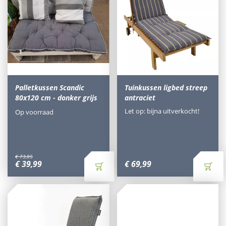
Palletkussen Scandic
Tuinkussen ligbed streep
80x120 cm - donker grijs
antraciet
Let op: bijna uitverkocht!
Op voorraad
€
73
,
95
€
39
,
99
€
69
,
99