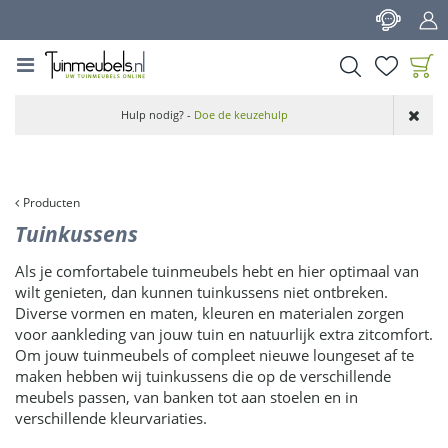
G
a
n
a
a
Product toegevoegd
r
Hulp nodig? -
Doe de keuzehulp
aan wensenlijst
c
o
n
t
Producten
e
Tuinkussens
n
t
Als je comfortabele tuinmeubels hebt en hier optimaal van
wilt genieten, dan kunnen tuinkussens niet ontbreken.
Diverse vormen en maten, kleuren en materialen zorgen
voor aankleding van jouw tuin en natuurlijk extra zitcomfort.
Om jouw tuinmeubels of compleet nieuwe loungeset af te
maken hebben wij tuinkussens die op de verschillende
meubels passen, van banken tot aan stoelen en in
verschillende kleurvariaties.