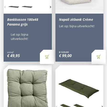
Bankkussen 180x48
Napoli zitbank Crème
Panama grijs
Let op: bijna uitverkocht!
Let op: bijna
uitverkocht!
vanaf
€
129
,
00
€
49
,
95
€
99
,
00