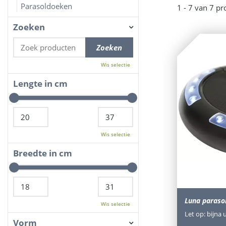
Parasoldoeken
1 - 7 van 7 p
Zoeken
Wis selectie
Lengte in cm
Wis selectie
Breedte in cm
Luna parasol
Wis selectie
Let op: bijna 
Vorm