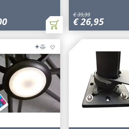
€
39
,
99
00
€
26
,
95