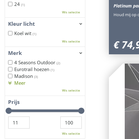
24
(1)
Platinum par
Wis selectie
Houd mij op 
Kleur licht
Koel wit
(1)
€
74
,
Wis selectie
Merk
4 Seasons Outdoor
(2)
Eurotrail hoezen
(1)
Madison
(3)
Meer
Wis selectie
Prijs
Wis selectie