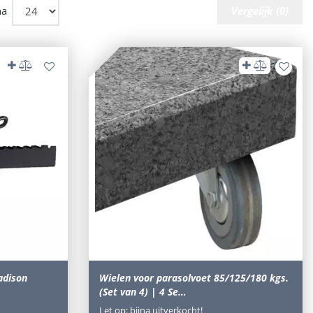
na
Vergelijk (0)
adison
Wielen voor parasolvoet 85/125/180 kgs.
(Set van 4) | 4 Se…
Let op: bijna uitverkocht!