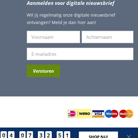
Aanmelden voor digitale nieuwsbrief
Wil jij regelmatig onze digitale nieuwsbrief
ontvangen? Meld je dan hier aan!
0
4
0
7
3
2
5
0
SHOP NU!