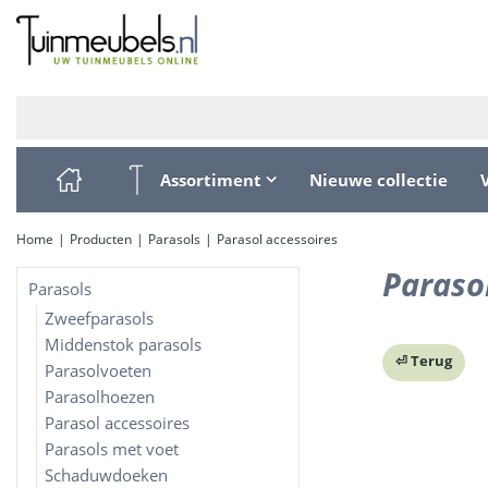
Ga
naar
content
Assortiment
Nieuwe collectie
Home
Producten
Parasols
Parasol accessoires
Paraso
Parasols
Zweefparasols
Middenstok parasols
⏎ Terug
Parasolvoeten
Parasolhoezen
Parasol accessoires
Parasols met voet
Schaduwdoeken