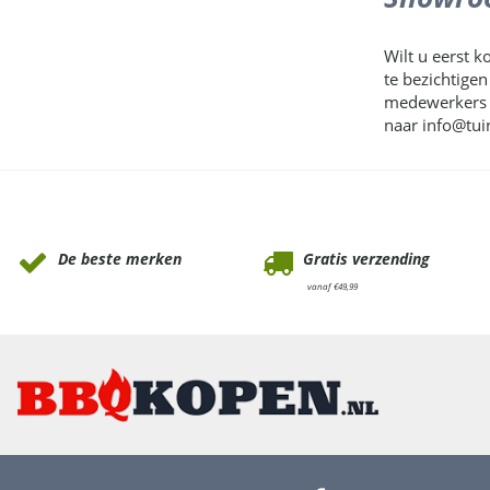
Wilt u eerst k
te bezichtige
medewerkers s
naar info@tui
Waarom Tuinmeubels.nl
De beste merken
Gratis verzending
vanaf €49,99