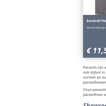
Eurotrail Pa
Houd mij op 
€
11
,
Parasols zijn 
ook stijlvol i
vormen en mat
parasolhoezen
Onze parasols
parasolhoes a
Showroo