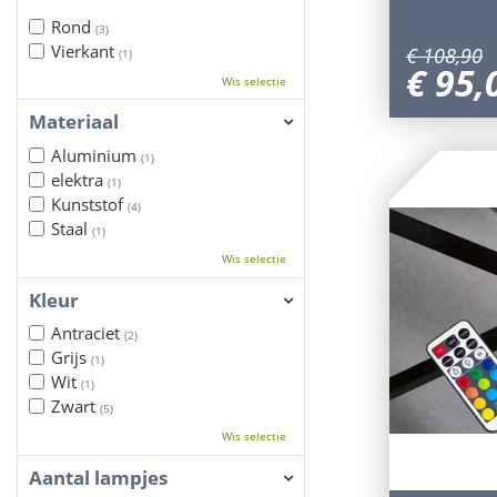
Rond
(3)
Vierkant
€
108
,
90
(1)
€
95
,
Wis selectie
Materiaal
Aluminium
(1)
elektra
(1)
Kunststof
(4)
Staal
(1)
Wis selectie
Kleur
Antraciet
(2)
Grijs
(1)
Wit
(1)
Zwart
(5)
Wis selectie
Aantal lampjes