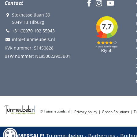
Contact
Stokhasseltlaan 39
5049 TB Tilburg
+31 (0)970 102 55043
info@tuinmeubels.nl
KVK nummer: 51450828
BTW nummer: NL850022903B01
© Tuinmeubels.nl
Privacy policy
Green Solutions
T
COOKIE-INSTELLINGEN
ZOMERSALE!
Tuinmeubelen - Barbecues - Buitenp