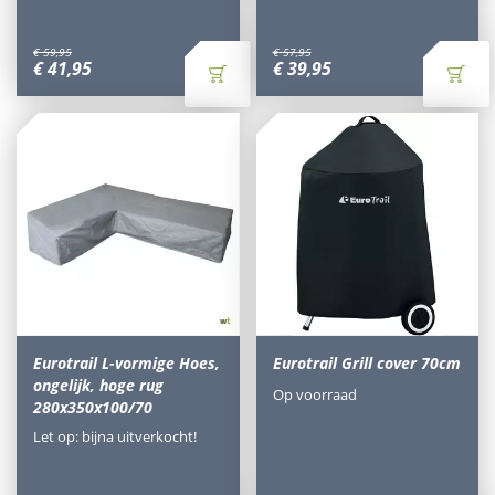
€
59
,
95
€
57
,
95
€
41
,
95
€
39
,
95
Eurotrail L-vormige Hoes,
Eurotrail Grill cover 70cm
ongelijk, hoge rug
Op voorraad
280x350x100/70
Let op: bijna uitverkocht!