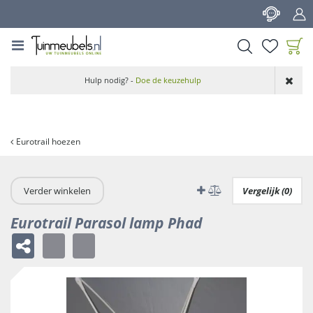
G
a
n
a
a
Product toegevoegd
r
Hulp nodig? -
Doe de keuzehulp
aan wensenlijst
c
o
n
t
Eurotrail hoezen
e
n
t
Verder winkelen
Vergelijk (0)
Eurotrail Parasol lamp Phad