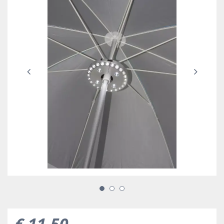
€
11
,
50