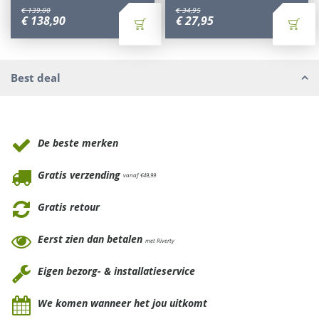
€
139
,
00
€
34
,
95
€
138
,
90
€
27
,
95
Best deal
Waarom Tuinmeubels.nl
De beste merken
Gratis verzending
vanaf €49,99
Gratis retour
Eerst zien dan betalen
met Riverty
Eigen bezorg- & installatieservice
We komen wanneer het jou uitkomt