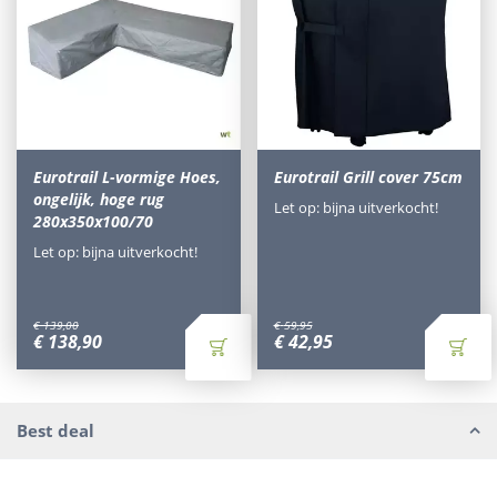
Eurotrail L-vormige Hoes,
Eurotrail Grill cover 75cm
ongelijk, hoge rug
Let op: bijna uitverkocht!
280x350x100/70
Let op: bijna uitverkocht!
€
139
,
00
€
59
,
95
€
138
,
90
€
42
,
95
Best deal
Waarom Tuinmeubels.nl