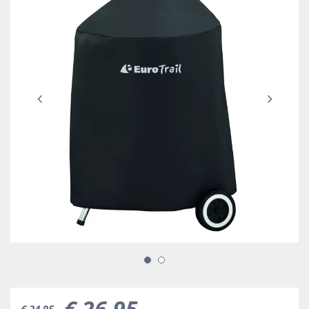
€
26
,
95
€
34
,
95