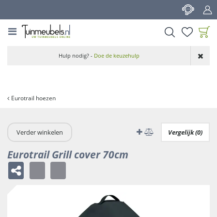
G
a
n
a
a
Product toegevoegd
r
Hulp nodig? -
Doe de keuzehulp
aan wensenlijst
c
o
n
t
Eurotrail hoezen
e
n
t
Verder winkelen
Vergelijk (0)
Eurotrail Grill cover 70cm