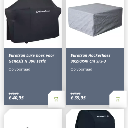
Eurotrail Luxe hoes voor
Eurotrail Hockerhoes
Genesis II 300 serie
90x90x40 cm SFS-3
Op voorraad
Op voorraad
€
59
,
95
€
57
,
95
€
40
,
95
€
39
,
95