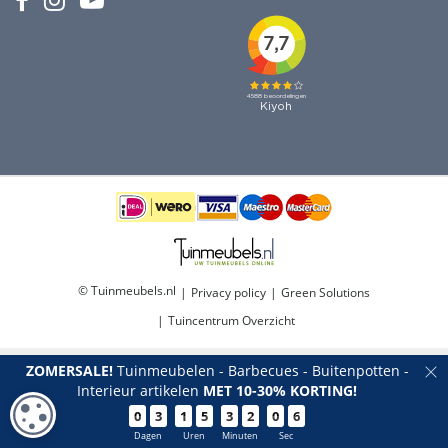
© Tuinmeubels.nl
Privacy policy
Green Solutions
Tuincentrum Overzicht
ZOMERSALE!
Tuinmeubelen - Barbecues - Buitenpotten -
Interieur artikelen
MET 10-30% KORTING!
COOKIE-INSTELLINGEN
0
3
1
5
3
2
0
6
Eurotrail Grill cover 70cm
Dagen
Uren
Minuten
Sec