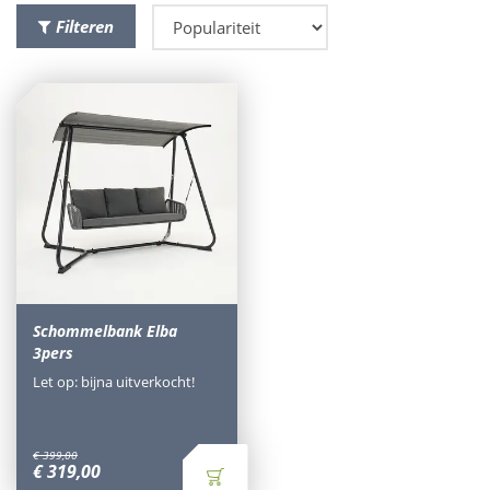
Filteren
Schommelbank Elba
3pers
Let op: bijna uitverkocht!
€
399
,
00
€
319
,
00