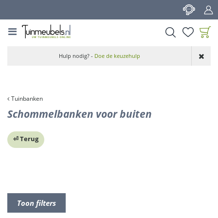
G
a
n
a
a
Product toegevoegd
r
Hulp nodig? -
Doe de keuzehulp
aan wensenlijst
c
o
n
t
Tuinbanken
e
Schommelbanken voor buiten
n
t
⏎ Terug
Toon filters