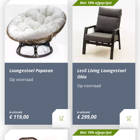
Met 10% afgeprijsd
Loungestoel Papasan
Lesli Living Loungestoel
Ohio
Op voorraad
Op voorraad
€
255
,
00
€
439
,
00
€
119
,
00
€
299
,
00
Met 10% afgeprijsd