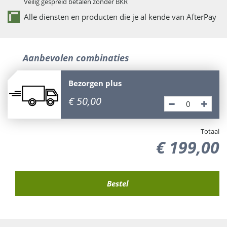
Veilig gespreid betalen zonder BKR
Alle diensten en producten die je al kende van AfterPay
Aanbevolen combinaties
Bezorgen plus
€
50
,
00
Totaal
€
199
,
00