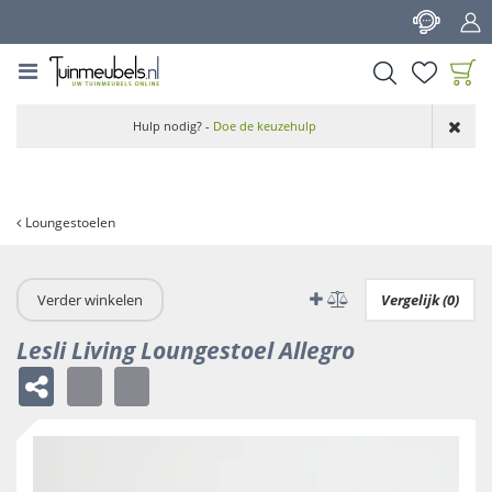
G
a
n
a
a
Product toegevoegd
r
Hulp nodig? -
Doe de keuzehulp
aan wensenlijst
c
o
n
t
Loungestoelen
e
n
t
Verder winkelen
Vergelijk (0)
Lesli Living Loungestoel Allegro