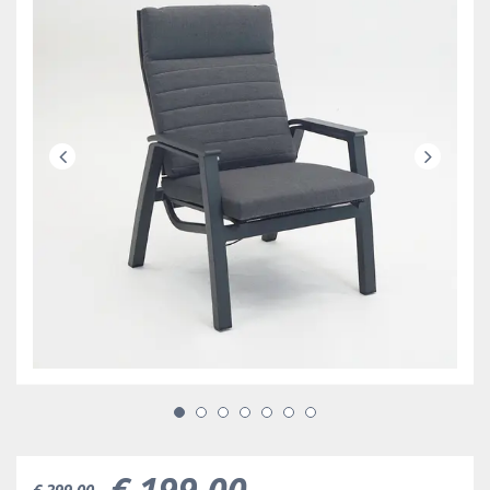
€
199
,
00
€
399
,
00