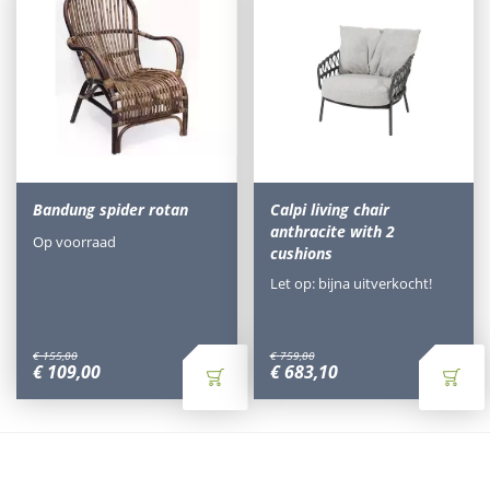
Bandung spider rotan
Calpi living chair
anthracite with 2
Op voorraad
cushions
Let op: bijna uitverkocht!
€
155
,
00
€
759
,
00
€
109
,
00
€
683
,
10
Waarom Tuinmeubels.nl