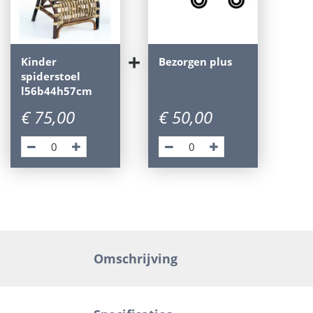
+
Kinder
Bezorgen plus
spiderstoel
l56b44h57cm
€
75
,
00
€
50
,
00
Omschrijving