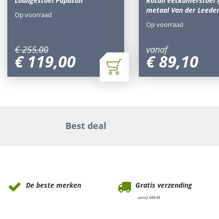
Loungestoel Papasan
Rotan eetkamerstoel i
metaal Van der Leede
Op voorraad
Op voorraad
€
255
,
00
vanaf
€
119
,
00
€
89
,
10
Best deal
Waarom Tuinmeubels.nl
De beste merken
Gratis verzending
vanaf €49,99