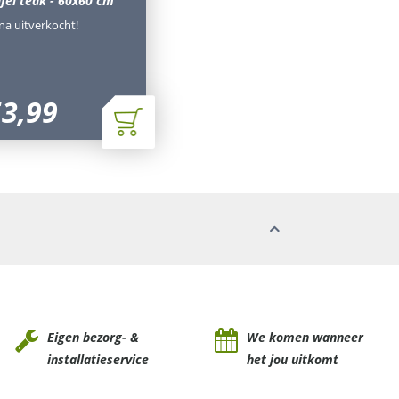
fel teak - 60x60 cm
jna uitverkocht!
53
,
99
Eigen bezorg- &
We komen wanneer
installatieservice
het jou uitkomt