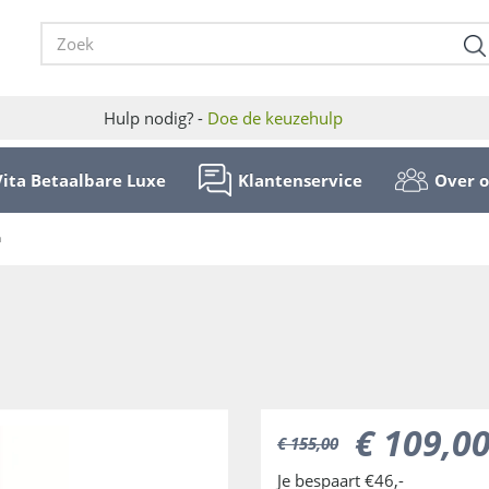
Hulp nodig? -
Doe de keuzehulp
Vita Betaalbare Luxe
Klantenservice
Over 
n
€
109
,
0
€
155
,
00
Je bespaart €46,-