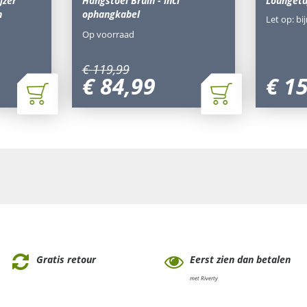
jzer
Hangstoel Bruin - incl
Loungeta
n
ophangkabel
Let op: bi
Op voorraad
€
119
,
99
€
84
,
99
€
1
Gratis retour
Eerst zien dan betalen
met Riverty