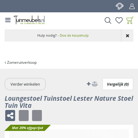
G
a
n
a
a
Product toegevoegd
r
Hulp nodig? -
Doe de keuzehulp
aan wensenlijst
c
o
n
t
Zomeruitverkoop
e
n
t
Verder winkelen
Vergelijk (0)
Loungestoel Tuinstoel Lester Nature Stoel
Tuin Vita
Met 20% afgeprijsd