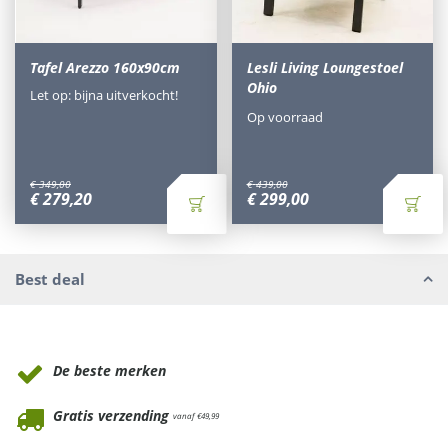
Tafel Arezzo 160x90cm
Lesli Living Loungestoel
Ohio
Let op: bijna uitverkocht!
Op voorraad
€
349
,
00
€
439
,
00
€
279
,
20
€
299
,
00
Best deal
Waarom Tuinmeubels.nl
De beste merken
Gratis verzending
vanaf €49,99