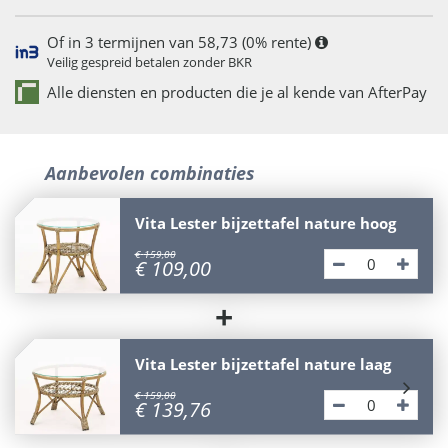
Of in 3 termijnen van 58,73 (0% rente)
Veilig gespreid betalen zonder BKR
Alle diensten en producten die je al kende van AfterPay
Aanbevolen combinaties
Vita Lester bijzettafel nature hoog
€
159
,
00
€
109
,
00
+
Vita Lester bijzettafel nature laag
€
159
,
00
€
139
,
76