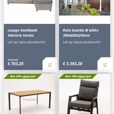
Lounge-hoekbank
Rota Gazebo M white
Valencia Smoke
300x600x250cm
Let op: bijna uitverkocht!
Let op: bijna uitverkocht!
€
879
,
00
€
703
,
20
€
3.383
,
28
Met 20% afgeprijsd
Met 10% afgeprijsd