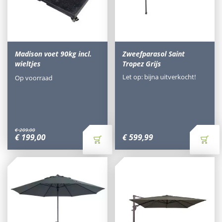
Madison voet 90kg incl.
Zweefparasol Saint
wieltjes
Tropez Grijs
Let op: bijna uitverkocht!
Op voorraad
€
209
,
00
€
199
,
00
€
599
,
99