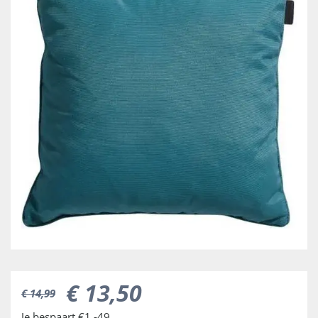
€
13
,
50
€
14
,
99
Je bespaart €1,-49