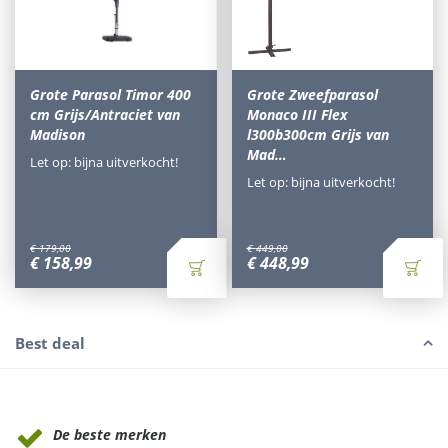
Grote Parasol Timor 400
Grote Zweefparasol
cm Grijs/Antraciet van
Monaco III Flex
Madison
l300b300cm Grijs van
Mad…
Let op: bijna uitverkocht!
Let op: bijna uitverkocht!
€
179
,
00
€
449
,
00
€
158
,
99
€
448
,
99
Best deal
Waarom Tuinmeubels.nl
De beste merken