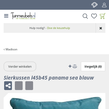
G
a
n
a
a
Product toegevoegd
r
Hulp nodig? -
Doe de keuzehulp
aan wensenlijst
c
o
n
t
Madison
e
n
t
Verder winkelen
Vergelijk (0)
Sierkussen l45b45 panama sea blauw