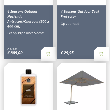
4 Seasons Outdoor
4 Seasons Outdoor Teak
Hacienda
Protector
Antraciet/Charcoal (300 x
Op voorraad
400 cm)
Let op: bijna uitverkocht!
€
949
,
00
€
889
,
00
€
29
,
95