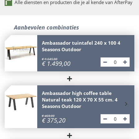
Alle diensten en producten die je al kende van AfterPay
Aanbevolen combinaties
Ambassador tuintafel 240 x 100 4
Seasons Outdoor
€
1.645
,
00
€
1.499
,
00
+
Ambassador high coffee table
Natural teak 120 X 70 X 55 cm. 4
Seasons Outdoor
€
469
,
00
€
375
,
20
+