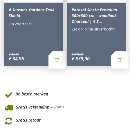
4 Seasons Outdoor Teak
Parasol Siesta Premium
Shield
300x300 cm - woodlook
Charcoal | 4 S…
Op voorraad
Let op: bijna uitverkocht!
€
39
,
95
€
849
,
00
€
34
,
95
€
839
,
00
Waarom Tuinmeubels.nl
De beste merken
Gratis verzending
vanaf €49,99
Gratis retour