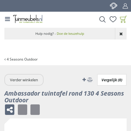
G
a
n
a
a
Product toegevoegd
r
Hulp nodig? -
Doe de keuzehulp
aan wensenlijst
c
o
n
t
4 Seasons Outdoor
e
n
t
Verder winkelen
Vergelijk (0)
Ambassador tuintafel rond 130 4 Seasons
Outdoor