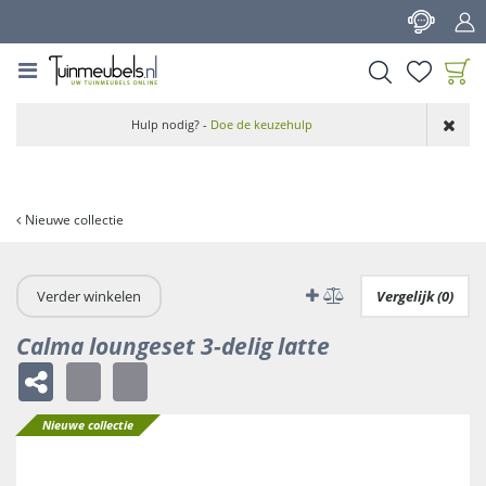
G
a
n
a
a
Product toegevoegd
r
Hulp nodig? -
Doe de keuzehulp
aan wensenlijst
c
o
n
t
Nieuwe collectie
e
n
t
Verder winkelen
Vergelijk (0)
Calma loungeset 3-delig latte
Nieuwe collectie