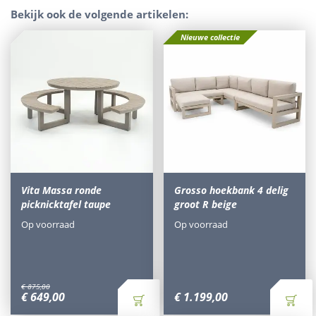
Bekijk ook de volgende artikelen:
Nieuwe collectie
Vita Massa ronde
Grosso hoekbank 4 delig
picknicktafel taupe
groot R beige
Op voorraad
Op voorraad
€
875
,
00
€
649
,
00
€
1.199
,
00