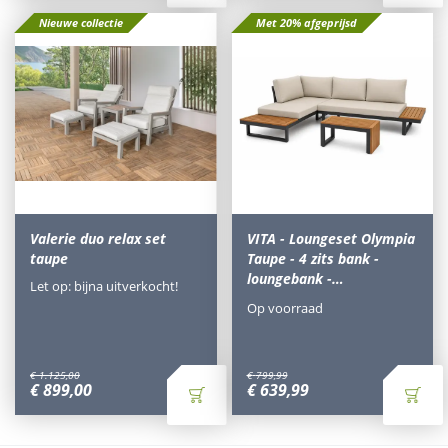
Nieuwe collectie
Met 20% afgeprijsd
Valerie duo relax set
VITA - Loungeset Olympia
taupe
Taupe - 4 zits bank -
loungebank -…
Let op: bijna uitverkocht!
Op voorraad
€
1.125
,
00
€
799
,
99
€
899
,
00
€
639
,
99