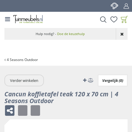
G
a
n
a
a
Product toegevoegd
r
Hulp nodig? -
Doe de keuzehulp
aan wensenlijst
c
o
n
t
4 Seasons Outdoor
e
n
t
Verder winkelen
Vergelijk (0)
Cancun koffietafel teak 120 x 70 cm | 4
Seasons Outdoor