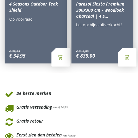
4 Seasons Outdoor Teak
Parasol Siesta Premium
Shield
300x300 cm - woodlook
Charcoal | 4 S…
Op voorraad
Let op: bijna uitverkocht!
€
39
,
95
€
849
,
00
€
34
,
95
€
839
,
00
Waarom Tuinmeubels.nl
De beste merken
Gratis verzending
vanaf €49,99
Gratis retour
Eerst zien dan betalen
met Riverty