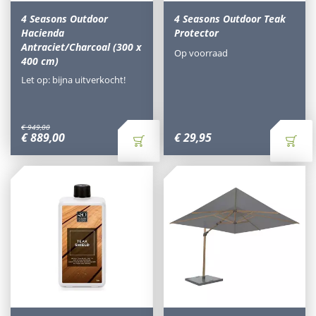
4 Seasons Outdoor
4 Seasons Outdoor Teak
Hacienda
Protector
Antraciet/Charcoal (300 x
Op voorraad
400 cm)
Let op: bijna uitverkocht!
€
949
,
00
€
889
,
00
€
29
,
95