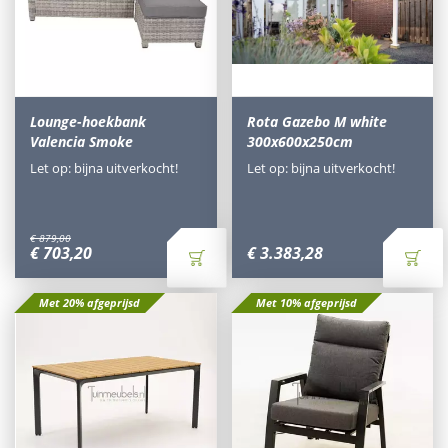
Lounge-hoekbank
Rota Gazebo M white
Valencia Smoke
300x600x250cm
Let op: bijna uitverkocht!
Let op: bijna uitverkocht!
€
879
,
00
€
703
,
20
€
3.383
,
28
Met 20% afgeprijsd
Met 10% afgeprijsd