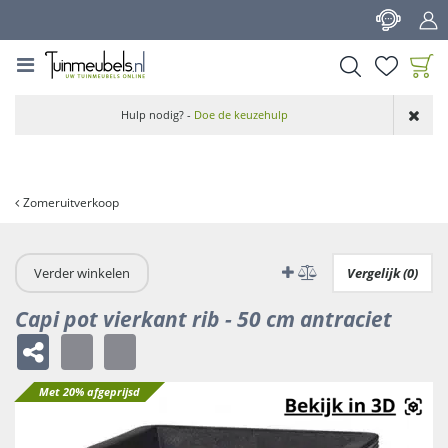
G
a
n
a
a
Product toegevoegd
r
Hulp nodig? -
Doe de keuzehulp
aan wensenlijst
c
o
n
t
Zomeruitverkoop
e
n
t
Verder winkelen
Vergelijk (0)
Capi pot vierkant rib - 50 cm antraciet
Met 20% afgeprijsd