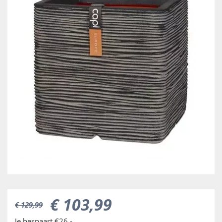
€
103
,
99
€
129
,
99
Je bespaart €26,-