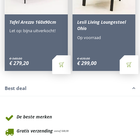
Tafel Arezzo 160x90cm
Lesli Living Loungestoel
Ohio
Let op: bijna uitverkocht!
Op voorraad
€
349
,
00
€
439
,
00
€
279
,
20
€
299
,
00
Best deal
Waarom Tuinmeubels.nl
De beste merken
Gratis verzending
vanaf €49,99