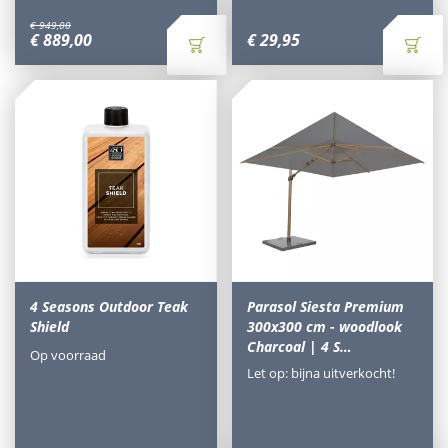
€
949
,
00
€
889
,
00
€
29
,
95
4 Seasons Outdoor Teak
Parasol Siesta Premium
Shield
300x300 cm - woodlook
Charcoal | 4 S…
Op voorraad
Let op: bijna uitverkocht!