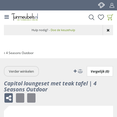
G
a
n
a
a
Product toegevoegd
r
Hulp nodig? -
Doe de keuzehulp
aan wensenlijst
c
o
n
t
4 Seasons Outdoor
e
n
t
Verder winkelen
Vergelijk (0)
Capitol loungeset met teak tafel | 4
Seasons Outdoor