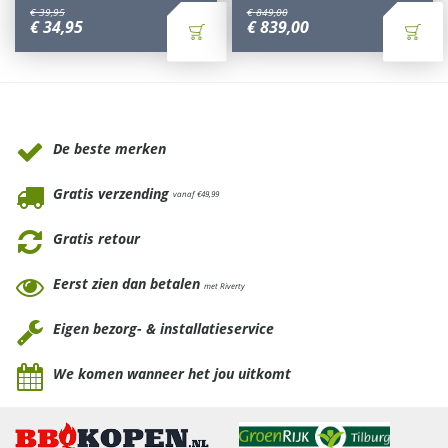
€
39
,
95
€
849
,
00
€
34
,
95
€
839
,
00
Waarom Tuinmeubels.nl
De beste merken
Gratis verzending
vanaf €49,99
Gratis retour
Eerst zien dan betalen
met Riverty
Eigen bezorg- & installatieservice
We komen wanneer het jou uitkomt