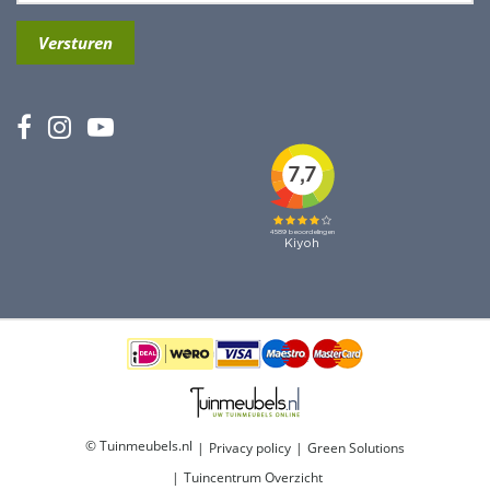
© Tuinmeubels.nl
Privacy policy
Green Solutions
Tuincentrum Overzicht