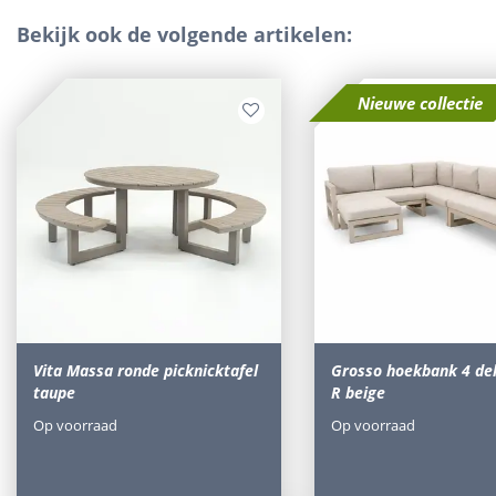
Bekijk ook de volgende artikelen:
Nieuwe collectie
Vita Massa ronde picknicktafel
Grosso hoekbank 4 del
taupe
R beige
Op voorraad
Op voorraad