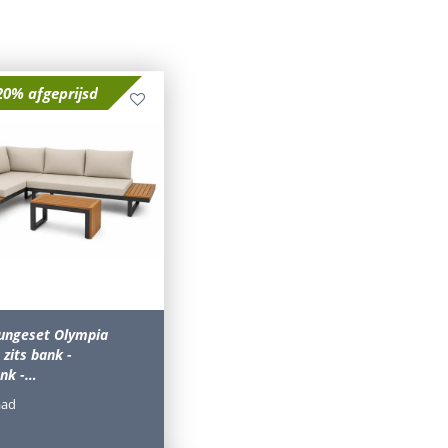
20% afgeprijsd
oungeset Olympia
 zits bank -
ank -…
aad