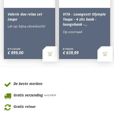
Valerie duo relax set
VITA - Loungeset Olympia
taupe
Taupe - 4 zits bank -
loungebank -…
Let op: bijna uitverkocht!
Op voorraad
€
1.125
,
00
€
799
,
99
€
899
,
00
€
639
,
99
Waarom Tuinmeubels.nl
De beste merken
Gratis verzending
vanaf €49,99
Gratis retour