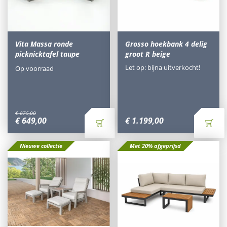
Vita Massa ronde
Grosso hoekbank 4 delig
picknicktafel taupe
groot R beige
Let op: bijna uitverkocht!
Op voorraad
€
875
,
00
€
649
,
00
€
1.199
,
00
Nieuwe collectie
Met 20% afgeprijsd