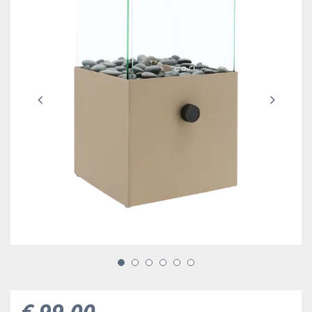
€
99
,
00