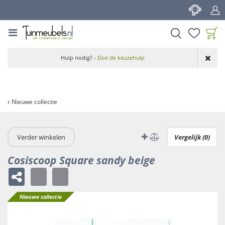
G
a
n
a
a
Product toegevoegd
r
Hulp nodig? -
Doe de keuzehulp
aan wensenlijst
c
o
n
t
Nieuwe collectie
e
n
t
Verder winkelen
Vergelijk (0)
Cosiscoop Square sandy beige
Nieuwe collectie