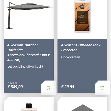
4 Seasons Outdoor
4 Seasons Outdoor Teak
Hacienda
Protector
Antraciet/Charcoal (300 x
Op voorraad
400 cm)
Let op: bijna uitverkocht!
€
949
,
00
€
889
,
00
€
29
,
95