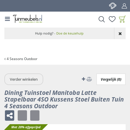
G
a
n
a
a
Product toegevoegd
r
Hulp nodig? -
Doe de keuzehulp
aan wensenlijst
c
o
n
t
4 Seasons Outdoor
e
n
t
Verder winkelen
Vergelijk (0)
Dining Tuinstoel Manitoba Latte
Stapelbaar 4SO Kussens Stoel Buiten Tuin
4 Seasons Outdoor
Met 20% afgeprijsd