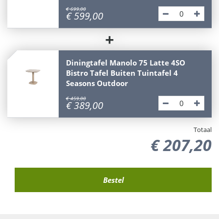
€
699
,
00
€
599
,
00
+
Diningtafel Manolo 75 Latte 4SO
Bistro Tafel Buiten Tuintafel 4
Seasons Outdoor
€
459
,
00
€
389
,
00
Totaal
€
207
,
20