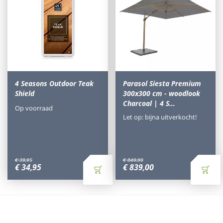
4 Seasons Outdoor Teak
Parasol Siesta Premium
Shield
300x300 cm - woodlook
Charcoal | 4 S…
Op voorraad
Let op: bijna uitverkocht!
€
39
,
95
€
849
,
00
€
34
,
95
€
839
,
00
Waarom Tuinmeubels.nl