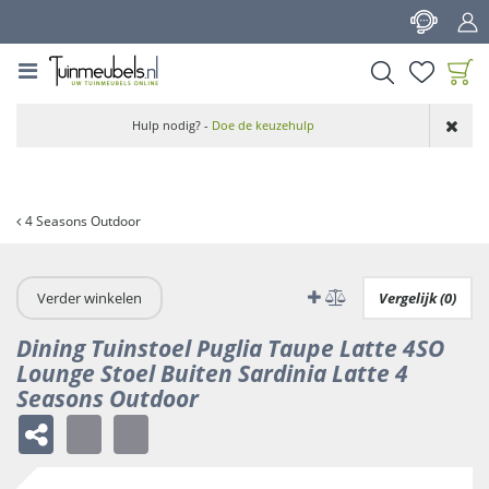
G
a
n
a
a
Product toegevoegd
r
Hulp nodig? -
Doe de keuzehulp
aan wensenlijst
c
o
n
t
4 Seasons Outdoor
e
n
t
Verder winkelen
Vergelijk (0)
Dining Tuinstoel Puglia Taupe Latte 4SO
Lounge Stoel Buiten Sardinia Latte 4
Seasons Outdoor