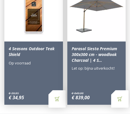
4 Seasons Outdoor Teak
Parasol Siesta Premium
Shield
300x300 cm - woodlook
Charcoal | 4 S…
Op voorraad
Let op: bijna uitverkocht!
€
39
,
95
€
849
,
00
€
34
,
95
€
839
,
00
Waarom Tuinmeubels.nl