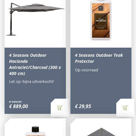
4 Seasons Outdoor
4 Seasons Outdoor Teak
Hacienda
Protector
Antraciet/Charcoal (300 x
Op voorraad
400 cm)
Let op: bijna uitverkocht!
€
949
,
00
€
889
,
00
€
29
,
95