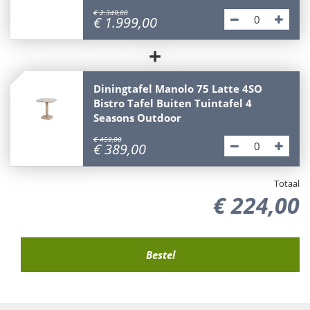
€
2.349
,
00
€
1.999
,
00
+
Diningtafel Manolo 75 Latte 4SO
Bistro Tafel Buiten Tuintafel 4
Seasons Outdoor
€
459
,
00
€
389
,
00
Totaal
€
224
,
00