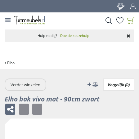
G
a
n
a
a
Product toegevoegd
r
Hulp nodig? -
Doe de keuzehulp
aan wensenlijst
c
o
n
t
Elho
e
n
t
Verder winkelen
Vergelijk (0)
Elho bak vivo mat - 90cm zwart