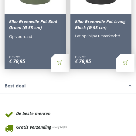
Elho Greenville Pot Blad
Elho Greenville Pot Living
Groen (Ø 55 cm)
Black (Ø 55 cm)
Let op: bijna uitverkocht!
Op voorraad
€
99
,
99
€
99
,
99
€
78
,
95
€
78
,
95
Best deal
Waarom Tuinmeubels.nl
De beste merken
Gratis verzending
vanaf €49,99