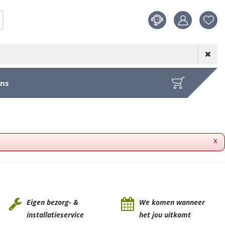
Product toege
aan wensenl
ons
x
Eigen bezorg- &
We komen wanneer
installatieservice
het jou uitkomt