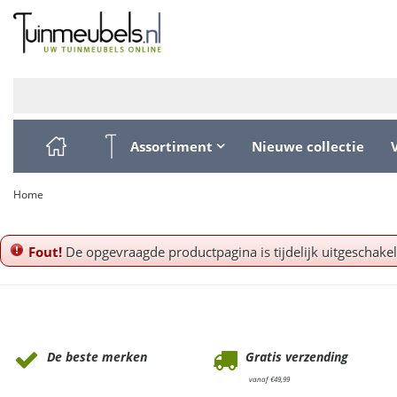
Ga
naar
content
Assortiment
Nieuwe collectie
Home
Fout!
De opgevraagde productpagina is tijdelijk uitgeschake
Waarom Tuinmeubels.nl
De beste merken
Gratis verzending
vanaf €49,99