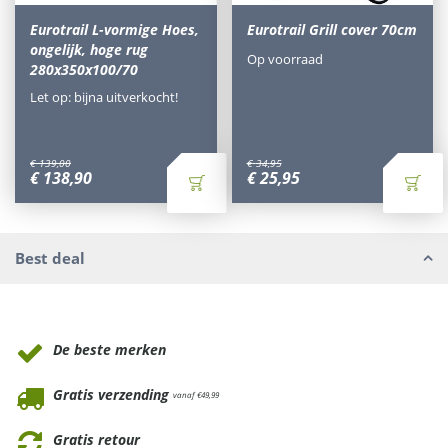
Eurotrail L-vormige Hoes,
Eurotrail Grill cover 70cm
ongelijk, hoge rug
Op voorraad
280x350x100/70
Let op: bijna uitverkocht!
€
139
,
00
€
34
,
95
€
138
,
90
€
25
,
95
Best deal
Waarom Tuinmeubels.nl
De beste merken
Gratis verzending
vanaf €49,99
Gratis retour