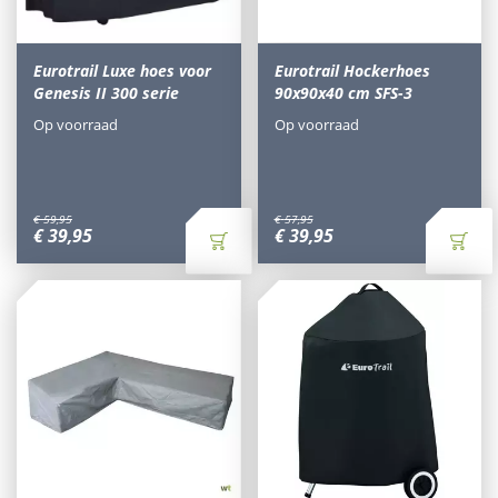
Eurotrail Luxe hoes voor
Eurotrail Hockerhoes
Genesis II 300 serie
90x90x40 cm SFS-3
Op voorraad
Op voorraad
€
59
,
95
€
57
,
95
€
39
,
95
€
39
,
95