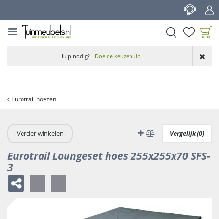
G
a
n
a
a
Product toegevoegd
r
Hulp nodig? -
Doe de keuzehulp
aan wensenlijst
c
o
n
t
Eurotrail hoezen
e
n
t
Verder winkelen
Vergelijk (0)
Eurotrail Loungeset hoes 255x255x70 SFS-
3