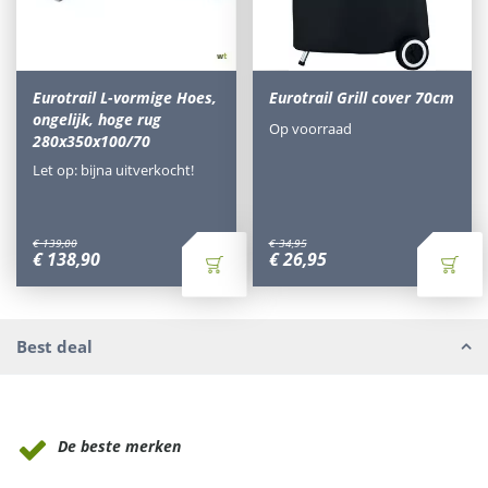
Eurotrail L-vormige Hoes,
Eurotrail Grill cover 70cm
ongelijk, hoge rug
Op voorraad
280x350x100/70
Let op: bijna uitverkocht!
€
139
,
00
€
34
,
95
€
138
,
90
€
26
,
95
Best deal
Waarom Tuinmeubels.nl
De beste merken