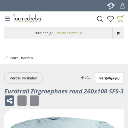
G
a
n
a
a
Product toegevoegd
r
Hulp nodig? -
Doe de keuzehulp
aan wensenlijst
c
o
n
t
Eurotrail hoezen
e
n
t
Verder winkelen
Vergelijk (0)
Eurotrail Zitgroephoes rond 260x100 SFS-3