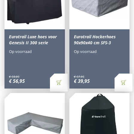
Eurotrail Luxe hoes voor
Eurotrail Hockerhoes
Genesis II 300 serie
90x90x40 cm SFS-3
Op voorraad
Op voorraad
€
59
,
95
€
57
,
95
€
56
,
95
€
39
,
95