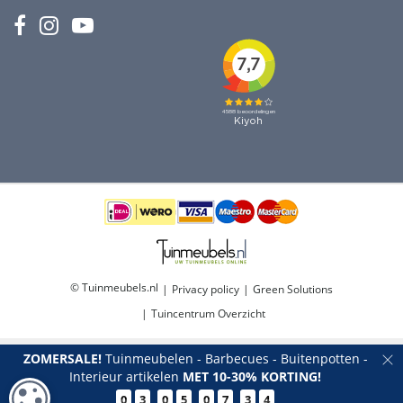
© Tuinmeubels.nl
Privacy policy
Green Solutions
Tuincentrum Overzicht
ZOMERSALE!
Tuinmeubelen - Barbecues - Buitenpotten -
Interieur artikelen
MET 10-30% KORTING!
COOKIE-INSTELLINGEN
0
3
0
5
0
7
3
3