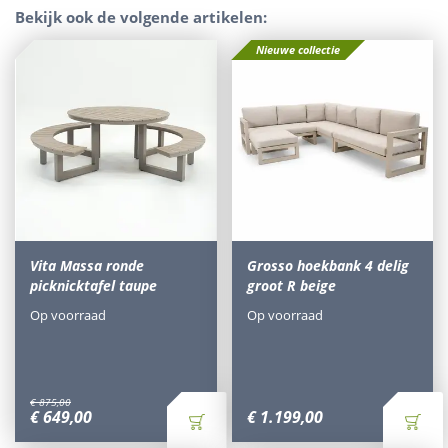
Bekijk ook de volgende artikelen:
Nieuwe collectie
Vita Massa ronde
Grosso hoekbank 4 delig
picknicktafel taupe
groot R beige
Op voorraad
Op voorraad
€
875
,
00
€
649
,
00
€
1.199
,
00