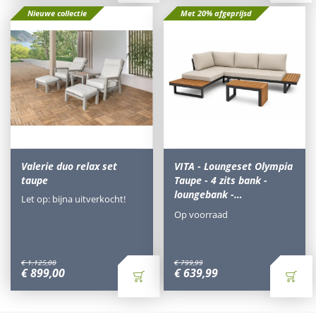
Nieuwe collectie
Met 20% afgeprijsd
Valerie duo relax set
VITA - Loungeset Olympia
taupe
Taupe - 4 zits bank -
loungebank -…
Let op: bijna uitverkocht!
Op voorraad
€
1.125
,
00
€
799
,
99
€
899
,
00
€
639
,
99