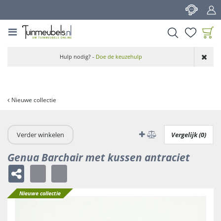
G
a
n
a
a
Product toegevoegd
r
Hulp nodig? -
Doe de keuzehulp
aan wensenlijst
c
o
n
t
Nieuwe collectie
e
n
t
Verder winkelen
Vergelijk (0)
Genua Barchair met kussen antraciet
Nieuwe collectie