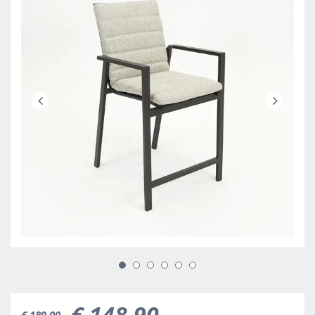
€
148
,
90
€
189
,
00