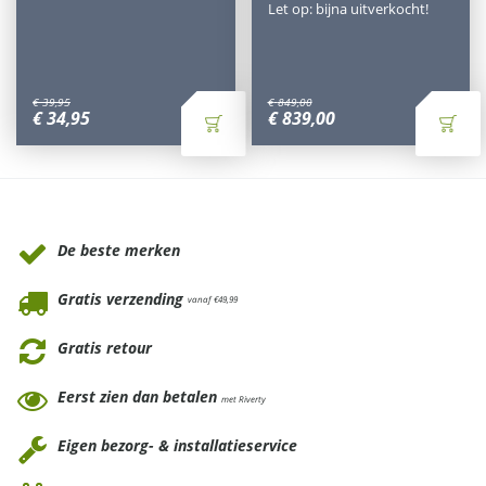
Let op: bijna uitverkocht!
€
39
,
95
€
849
,
00
€
34
,
95
€
839
,
00
Waarom Tuinmeubels.nl
De beste merken
Gratis verzending
vanaf €49,99
Gratis retour
Eerst zien dan betalen
met Riverty
Eigen bezorg- & installatieservice