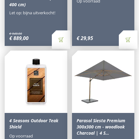
Op voorraad
400 cm)
Let op: bijna uitverkocht!
€
949
,
00
€
889
,
00
€
29
,
95
4 Seasons Outdoor Teak
Parasol Siesta Premium
Shield
300x300 cm - woodlook
Charcoal | 4 S…
Op voorraad