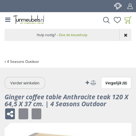
G
a
n
a
a
Product toegevoegd
r
Hulp nodig? -
Doe de keuzehulp
aan wensenlijst
c
o
n
t
4 Seasons Outdoor
e
n
t
Verder winkelen
Vergelijk (0)
Ginger coffee table Anthracite teak 120 X
64,5 X 37 cm. | 4 Seasons Outdoor