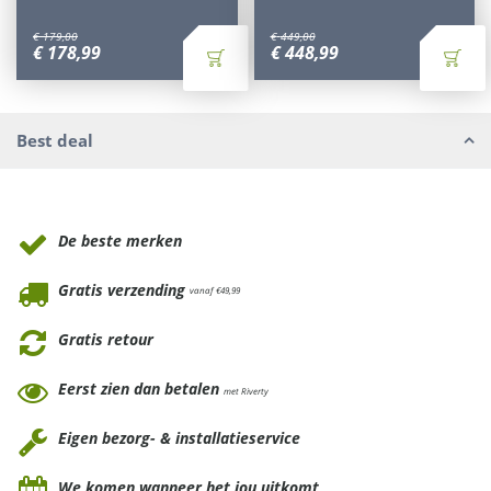
€
179
,
00
€
449
,
00
€
178
,
99
€
448
,
99
Best deal
Waarom Tuinmeubels.nl
De beste merken
Gratis verzending
vanaf €49,99
Gratis retour
Eerst zien dan betalen
met Riverty
Eigen bezorg- & installatieservice
We komen wanneer het jou uitkomt