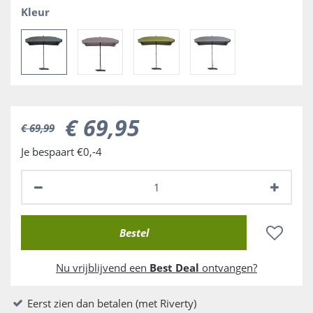
Kleur
€
69
,
95
€
69
,
99
Je bespaart €0,-4
Nu vrijblijvend een
Best Deal
ontvangen?
Eerst zien dan betalen (met Riverty)