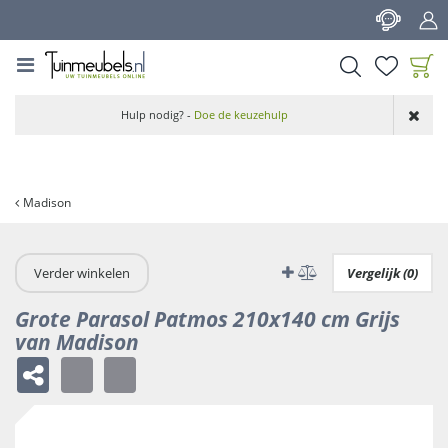
G
a
n
a
a
Product toegevoegd
r
Hulp nodig? -
Doe de keuzehulp
aan wensenlijst
c
o
n
t
Madison
e
n
t
Verder winkelen
Vergelijk (0)
Grote Parasol Patmos 210x140 cm Grijs
van Madison