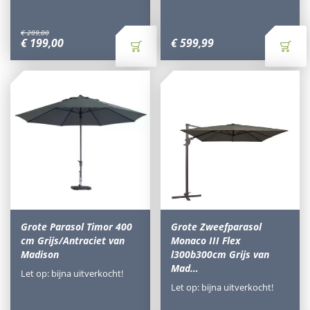
€
209
,
00
€
199
,
00
€
599
,
99
Grote Parasol Timor 400
Grote Zweefparasol
cm Grijs/Antraciet van
Monaco III Flex
Madison
l300b300cm Grijs van
Mad…
Let op: bijna uitverkocht!
Let op: bijna uitverkocht!