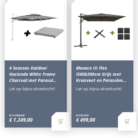
4 Seasons Outdoor
Monaco III Flex
Hacienda White Frame
l300b300cm Grijs met
Charcoal met Parasol…
Kruisvoet en Parasolvo…
Let op: bijna uitverkocht!
Let op: bijna uitverkocht!
€
1.399
,
00
€
503
,
99
€
1.249
,
00
€
499
,
00