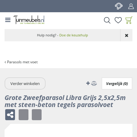
G
a
n
a
a
Product toegevoegd
r
Hulp nodig? -
Doe de keuzehulp
aan wensenlijst
c
o
n
t
Parasols met voet
e
n
t
Verder winkelen
Vergelijk (0)
Grote Zweefparasol Libra Grijs 2,5x2,5m
met steen-beton tegels parasolvoet