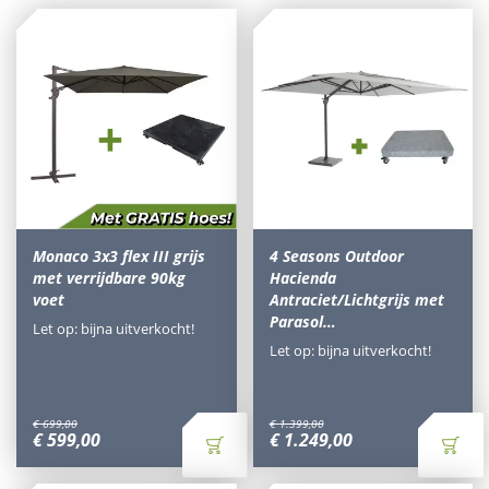
Monaco 3x3 flex III grijs
4 Seasons Outdoor
met verrijdbare 90kg
Hacienda
voet
Antraciet/Lichtgrijs met
Parasol…
Let op: bijna uitverkocht!
Let op: bijna uitverkocht!
€
699
,
00
€
1.399
,
00
€
599
,
00
€
1.249
,
00