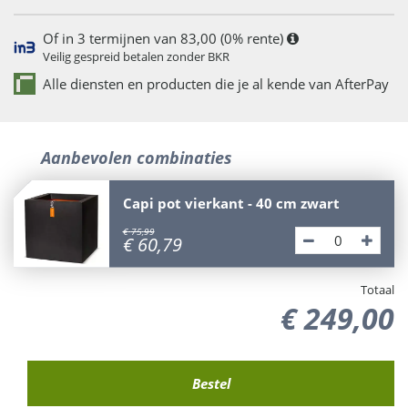
Of in 3 termijnen van 83,00 (0% rente)
Veilig gespreid betalen zonder BKR
Alle diensten en producten die je al kende van AfterPay
Aanbevolen combinaties
Capi pot vierkant - 40 cm zwart
€
75
,
99
€
60
,
79
Totaal
€
249
,
00