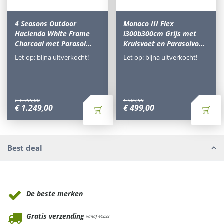
4 Seasons Outdoor
Monaco III Flex
Hacienda White Frame
l300b300cm Grijs met
Charcoal met Parasol…
Kruisvoet en Parasolvo…
Let op: bijna uitverkocht!
Let op: bijna uitverkocht!
€
1.399
,
00
€
503
,
99
€
1.249
,
00
€
499
,
00
Best deal
Waarom Tuinmeubels.nl
De beste merken
Gratis verzending
vanaf €49,99