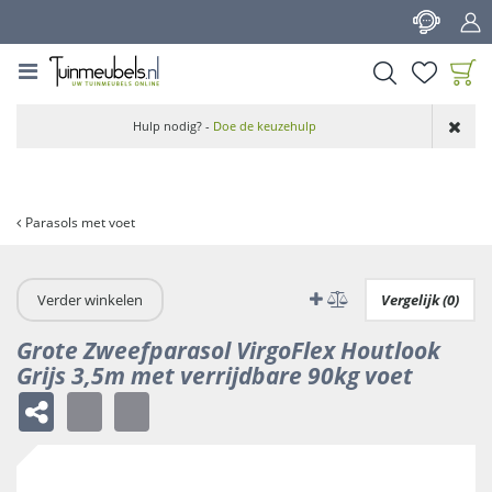
G
a
n
a
a
Product toegevoegd
r
Hulp nodig? -
Doe de keuzehulp
aan wensenlijst
c
o
n
t
Parasols met voet
e
n
t
Verder winkelen
Vergelijk (0)
Grote Zweefparasol VirgoFlex Houtlook
Grijs 3,5m met verrijdbare 90kg voet