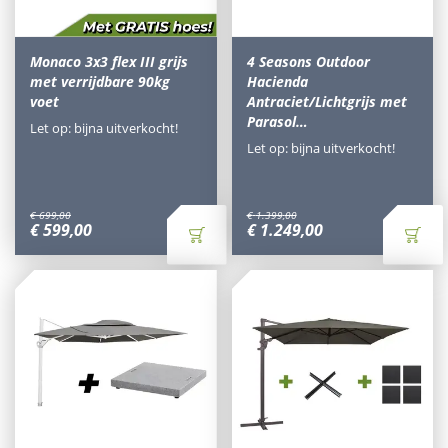
Monaco 3x3 flex III grijs
4 Seasons Outdoor
met verrijdbare 90kg
Hacienda
voet
Antraciet/Lichtgrijs met
Parasol…
Let op: bijna uitverkocht!
Let op: bijna uitverkocht!
€
699
,
00
€
1.399
,
00
€
599
,
00
€
1.249
,
00