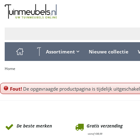
Ga
naar
content
Assortiment
Nieuwe collectie
Home
Fout!
De opgevraagde productpagina is tijdelijk uitgeschake
Waarom Tuinmeubels.nl
De beste merken
Gratis verzending
vanaf €49,99