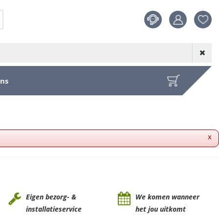
Product toege
aan wensenl
ons
x
Eigen bezorg- &
We komen wanneer
installatieservice
het jou uitkomt