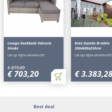
Lounge-hoekbank Valencia
Rota Gazebo M white
Smoke
300x600x250cm
Let op: bijna uitverkocht!
Let op: bijna uitverkocht!
€
879
,
00
€
703
,
20
€
3.383
,
2
Best deal