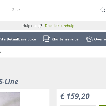
Hulp nodig? -
Doe de keuzehulp
Vita Betaalbare Luxe
Klantenservice
Over 
ne
S-Line
€
159
,
20