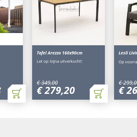
Tafel Arezzo 160x90cm
Lesli Liv
Let op: bijna uitverkocht!
Op voorr
€
349
,
00
€
299
,
0
8
€
279
,
20
€
2