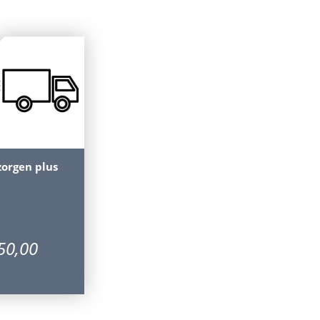
zorgen plus
50
,
00