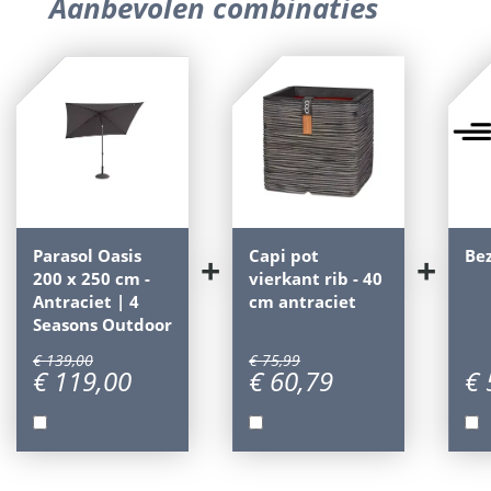
Aanbevolen combinaties
Parasol Oasis
Capi pot
Be
+
+
200 x 250 cm -
vierkant rib - 40
Antraciet | 4
cm antraciet
Seasons Outdoor
€
139
,
00
€
75
,
99
€
119
,
00
€
60
,
79
€