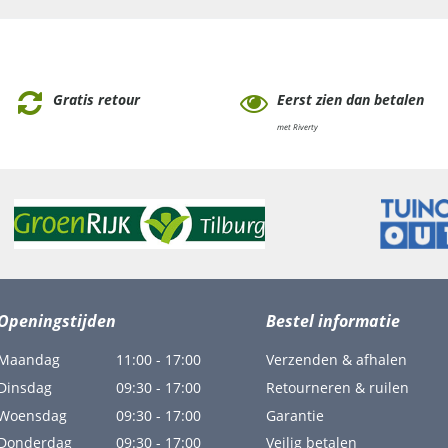
Gratis retour
Eerst zien dan betalen
met Riverty
Openingstijden
Bestel informatie
Maandag
11:00 - 17:00
Verzenden & afhalen
Dinsdag
09:30 - 17:00
Retourneren & ruilen
Woensdag
09:30 - 17:00
Garantie
Donderdag
09:30 - 17:00
Veilig betalen