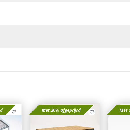
sd
Met 20% afgeprijsd
Met 