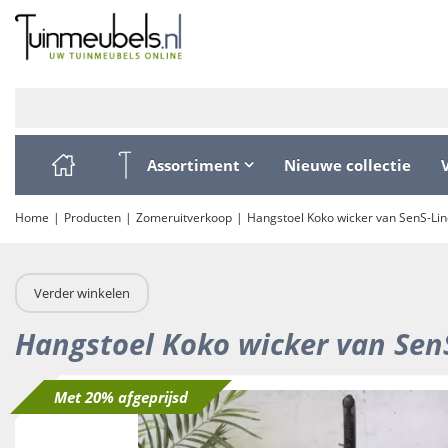
Ga
naar
content
Assortiment
Nieuwe collectie
Home
Producten
Zomeruitverkoop
Hangstoel Koko wicker van SenS-Li
Verder winkelen
Hangstoel Koko wicker van Sen
Met 20% afgeprijsd