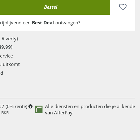
rijblijvend een
Best Deal
ontvangen?
 Riverty)
49,99)
service
u uitkomt
jd
07 (0% rente)
Alle diensten en producten die je al kende
van AfterPay
r BKR