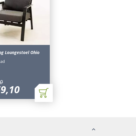
ing Loungestoel Ohio
aad
0
69
,
10