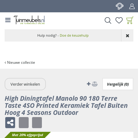
G
a
n
a
a
Product toegevoegd
r
Hulp nodig? -
Doe de keuzehulp
aan wensenlijst
c
o
n
t
Nieuwe collectie
e
n
t
Verder winkelen
Vergelijk (0)
High Diningtafel Manolo 90 180 Terre
Taste 4SO Printed Keramiek Tafel Buiten
Hoog 4 Seasons Outdoor
Met 20% afgeprijsd