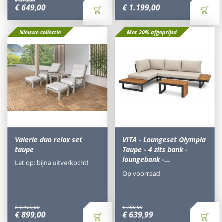
€
875
,
00
€
649
,
00
€
1.199
,
00
Nieuwe collectie
Met 20% afgeprijsd
Valerie duo relax set
VITA - Loungeset Olympia
taupe
Taupe - 4 zits bank -
loungebank -…
Let op: bijna uitverkocht!
Op voorraad
€
1.125
,
00
€
799
,
99
€
899
,
00
€
639
,
99