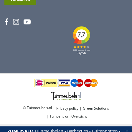
© Tuinmeubels.nl
Privacy policy
Green Solutions
Tuincentrum Overzicht
ZOMERSALE!
Tuinmeubelen - Barbecues - Buitenpotten -