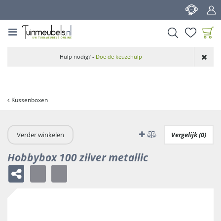
G
a
n
a
a
Product toegevoegd
r
Hulp nodig? -
Doe de keuzehulp
aan wensenlijst
c
o
n
t
Kussenboxen
e
n
t
Verder winkelen
Vergelijk (0)
Hobbybox 100 zilver metallic