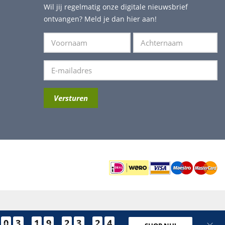
Wil jij regelmatig onze digitale nieuwsbrief
ontvangen? Meld je dan hier aan!
0
3
1
9
2
3
2
4