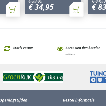
€
39
,
95
€
849
,
0
€
34
,
95
€
8
Gratis retour
Eerst zien dan betalen
met Riverty
Openingstijden
Bestel informatie