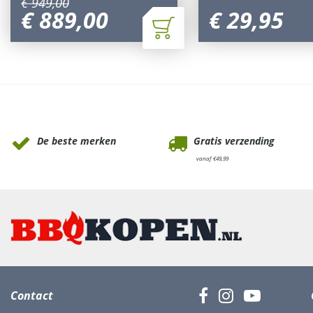
€
949
,
00
€
889
,
00
€
29
,
95
Waarom Tuinmeubels.nl
De beste merken
Gratis verzending
vanaf €49,99
Contact