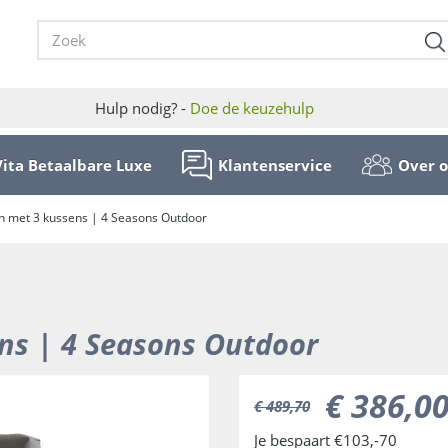
Hulp nodig? -
Doe de keuzehulp
Vita Betaalbare Luxe
Klantenservice
Over 
n met 3 kussens | 4 Seasons Outdoor
ns | 4 Seasons Outdoor
€
386
,
0
€
489
,
70
Je bespaart €103,-70