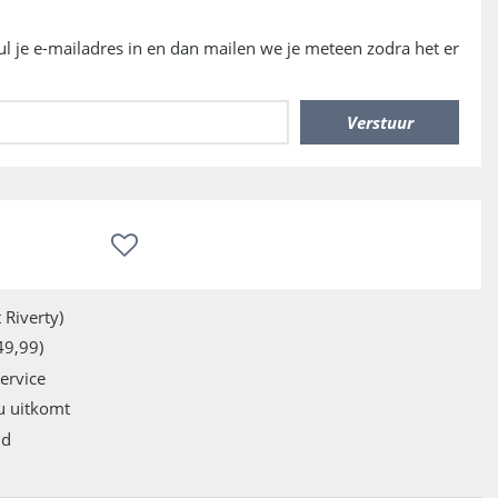
vul je e-mailadres in en dan mailen we je meteen zodra het er
 Riverty)
49,99)
service
u uitkomt
jd