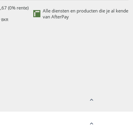
,67 (0% rente)
Alle diensten en producten die je al kende
van AfterPay
r BKR