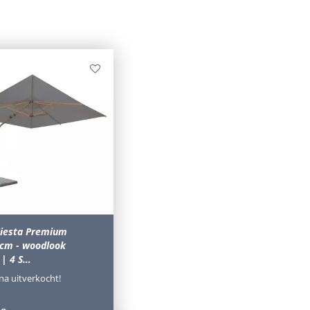
Siesta Premium
cm - woodlook
 | 4 S…
jna uitverkocht!