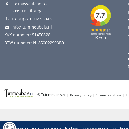
Stokhasseltlaan 39
5049 TB Tilburg
+31 (0)970 102 55043
info@tuinmeubels.nl
KVK nummer: 51450828
BTW nummer: NL850022903B01
© Tuinmeubels.nl
Privacy policy
Green Solutions
T
COOKIE-INSTELLINGEN