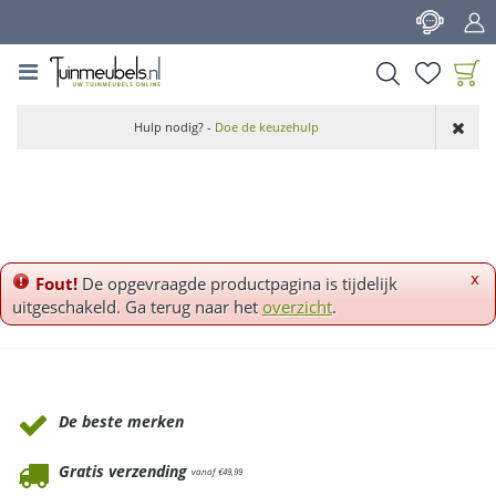
G
a
n
a
a
Product toegevoegd
r
Hulp nodig? -
Doe de keuzehulp
aan wensenlijst
c
o
n
t
e
n
x
Fout!
De opgevraagde productpagina is tijdelijk
t
uitgeschakeld. Ga terug naar het
overzicht
.
Waarom Tuinmeubels.nl
De beste merken
Gratis verzending
vanaf €49,99