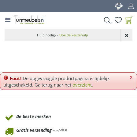
G
a
n
a
a
Product toegevoegd
r
Hulp nodig? -
Doe de keuzehulp
aan wensenlijst
c
o
n
t
e
n
x
Fout!
De opgevraagde productpagina is tijdelijk
t
uitgeschakeld. Ga terug naar het
overzicht
.
Waarom Tuinmeubels.nl
De beste merken
Gratis verzending
vanaf €49,99