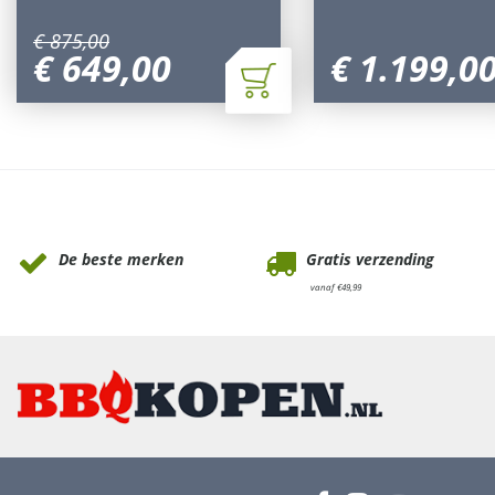
€
875
,
00
€
649
,
00
€
1.199
,
0
Waarom Tuinmeubels.nl
De beste merken
Gratis verzending
vanaf €49,99