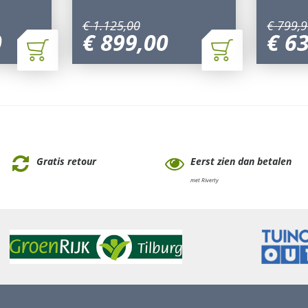
€
1.125
,
00
€
799
,
9
0
€
899
,
00
€
6
Gratis retour
Eerst zien dan betalen
met Riverty