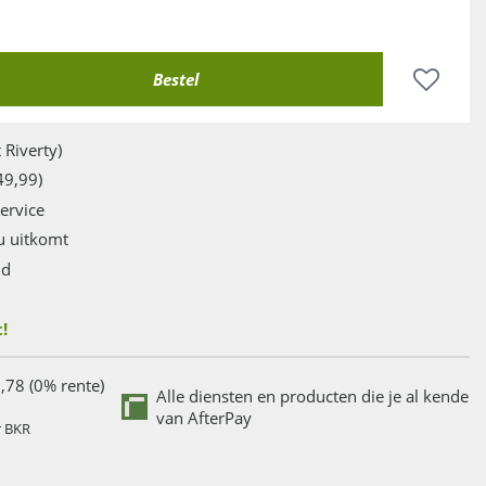
 Riverty)
49,99)
service
u uitkomt
jd
!
,78 (0% rente)
Alle diensten en producten die je al kende
van AfterPay
r BKR