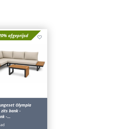
20% afgeprijsd
oungeset Olympia
 zits bank -
ank -…
aad