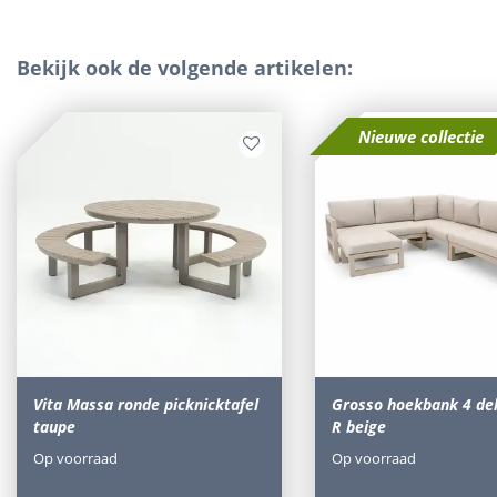
Bekijk ook de volgende artikelen:
Nieuwe collectie
Vita Massa ronde picknicktafel
Grosso hoekbank 4 del
taupe
R beige
Op voorraad
Op voorraad