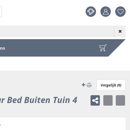
Product toege
aan wensenl
ons
Vergelijk (0)
r Bed Buiten Tuin 4
3