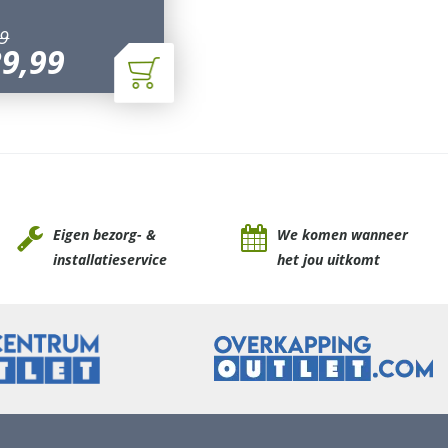
9
39
,
99
Eigen bezorg- &
We komen wanneer
installatieservice
het jou uitkomt