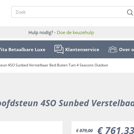
Hulp nodig? -
Doe de keuzehulp
Vita Betaalbare Luxe
Klantenservice
Over 
teun 4SO Sunbed Verstelbaar Bed Buiten Tuin 4 Seasons Outdoor
oofdsteun 4SO Sunbed Verstelbaa
€
761
,
3
€
879
,
00