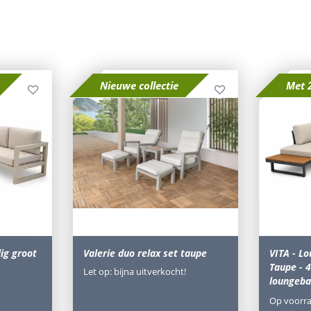
Nieuwe collectie
Met 
ig groot
Valerie duo relax set taupe
VITA - L
Taupe - 4
Let op: bijna uitverkocht!
loungeb
Op voorr