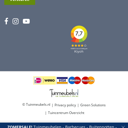
© Tuinmeubels.nl
Privacy policy
Green Solutions
Tuincentrum Overzicht
ZOMERSALE!
Tuinmeubelen - Barbecues - Buitenpotten -