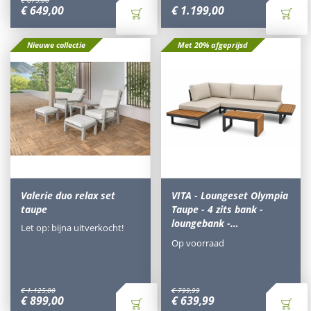
€
875
,
00
€
649
,
00
€
1.199
,
00
Nieuwe collectie
Met 20% afgeprijsd
Valerie duo relax set
VITA - Loungeset Olympia
taupe
Taupe - 4 zits bank -
loungebank -…
Let op: bijna uitverkocht!
Op voorraad
€
1.125
,
00
€
799
,
99
€
899
,
00
€
639
,
99