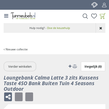
G
a
n
a
a
Product toegevoegd
r
Hulp nodig? -
Doe de keuzehulp
aan wensenlijst
c
o
n
t
Nieuwe collectie
e
n
t
Verder winkelen
Vergelijk (0)
Loungebank Calma Latte 3 zits Kussens
Taste 4SO Bank Buiten Tuin 4 Seasons
Outdoor