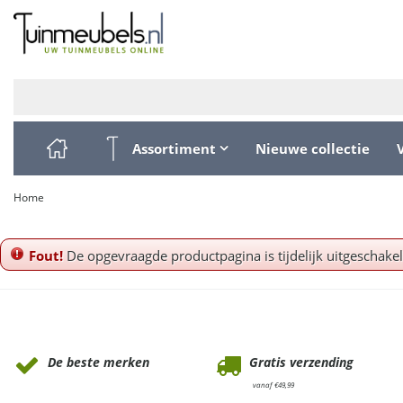
Ga
naar
content
Assortiment
Nieuwe collectie
Home
Fout!
De opgevraagde productpagina is tijdelijk uitgeschake
Waarom Tuinmeubels.nl
De beste merken
Gratis verzending
vanaf €49,99