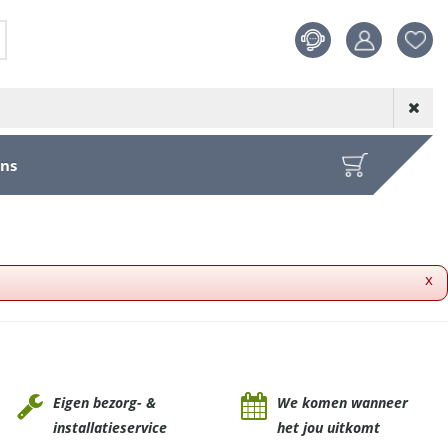
Product toege
aan wensenl
ons
x
Eigen bezorg- &
We komen wanneer
installatieservice
het jou uitkomt