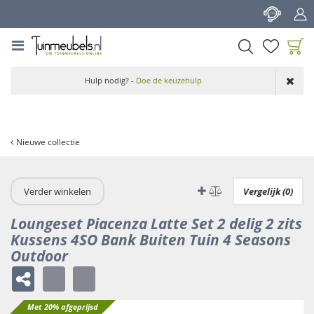
G
a
n
a
a
Product toegevoegd
r
Hulp nodig? -
Doe de keuzehulp
aan wensenlijst
c
o
n
t
Nieuwe collectie
e
n
t
Verder winkelen
Vergelijk (0)
Loungeset Piacenza Latte Set 2 delig 2 zits
Kussens 4SO Bank Buiten Tuin 4 Seasons
Outdoor
Met 20% afgeprijsd