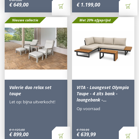
€
875
,
00
€
649
,
00
€
1.199
,
00
Nieuwe collectie
Met 20% afgeprijsd
Valerie duo relax set
VITA - Loungeset Olympia
taupe
Taupe - 4 zits bank -
loungebank -…
Let op: bijna uitverkocht!
Op voorraad
€
1.125
,
00
€
799
,
99
€
899
,
00
€
639
,
99