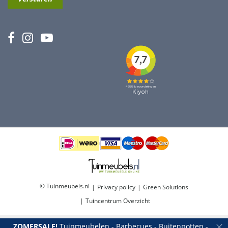
© Tuinmeubels.nl
Privacy policy
Green Solutions
Tuincentrum Overzicht
ZOMERSALE!
Tuinmeubelen - Barbecues - Buitenpotten -