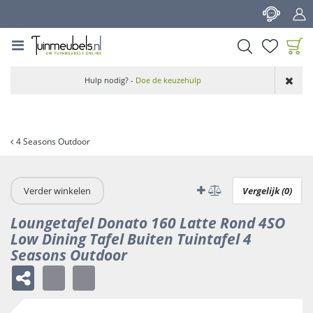
G
a
n
a
a
Product toegevoegd
r
Hulp nodig? -
Doe de keuzehulp
aan wensenlijst
c
o
n
t
4 Seasons Outdoor
e
n
t
Verder winkelen
Vergelijk (0)
Loungetafel Donato 160 Latte Rond 4SO
Low Dining Tafel Buiten Tuintafel 4
Seasons Outdoor