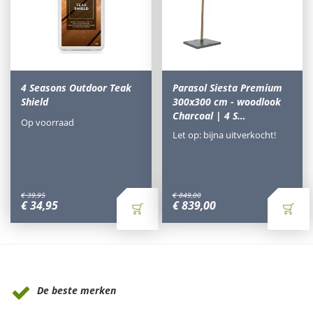
4 Seasons Outdoor Teak
Parasol Siesta Premium
Shield
300x300 cm - woodlook
Charcoal | 4 S…
Op voorraad
Let op: bijna uitverkocht!
€
39
,
95
€
849
,
00
€
34
,
95
€
839
,
00
Waarom Tuinmeubels.nl
De beste merken