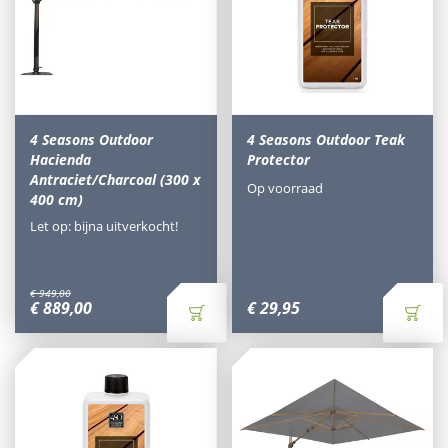
4 Seasons Outdoor
4 Seasons Outdoor Teak
Hacienda
Protector
Antraciet/Charcoal (300 x
Op voorraad
400 cm)
Let op: bijna uitverkocht!
€
949
,
00
€
889
,
00
€
29
,
95