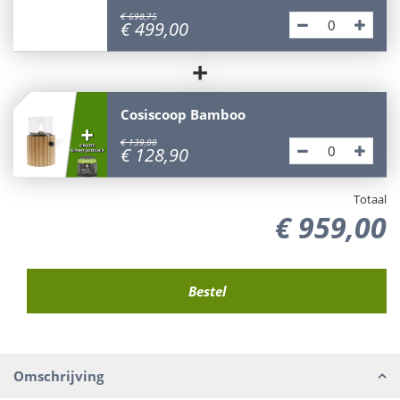
€
698
,
75
€
499
,
00
+
Cosiscoop Bamboo
€
139
,
00
€
128
,
90
Totaal
€
959
,
00
Omschrijving