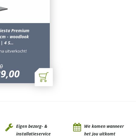
Siesta Premium
cm - woodlook
 | 4 S…
jna uitverkocht!
0
39
,
00
Eigen bezorg- &
We komen wanneer
installatieservice
het jou uitkomt