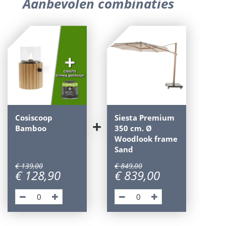
Aanbevolen combinaties
Cosiscoop
Siesta Premium
+
Bamboo
350 cm. Ø
Woodlook frame
Sand
€
139
,
00
€
849
,
00
€
128
,
90
€
839
,
00