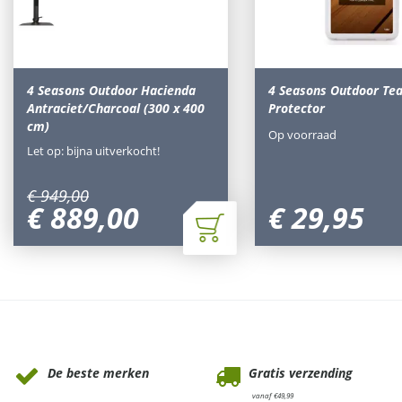
4 Seasons Outdoor Hacienda
4 Seasons Outdoor Te
Antraciet/Charcoal (300 x 400
Protector
cm)
Op voorraad
Let op: bijna uitverkocht!
€
949
,
00
€
889
,
00
€
29
,
95
Waarom Tuinmeubels.nl
De beste merken
Gratis verzending
vanaf €49,99