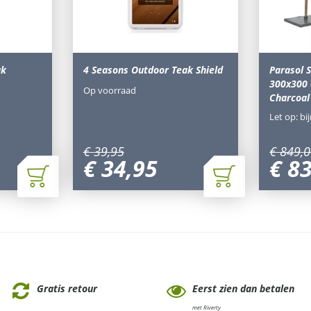
ak
4 Seasons Outdoor Teak Shield
Parasol 
300x300 
Op voorraad
Charcoal
Let op: bi
€
39
,
95
€
849
,
0
€
34
,
95
€
8
Gratis retour
Eerst zien dan betalen
met Riverty