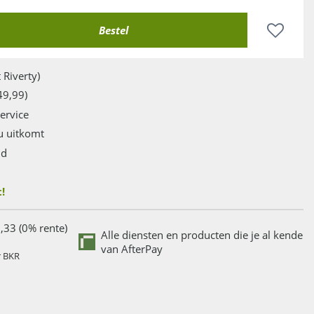
 Riverty)
49,99)
service
u uitkomt
jd
!
,33 (0% rente)
Alle diensten en producten die je al kende
van AfterPay
r BKR