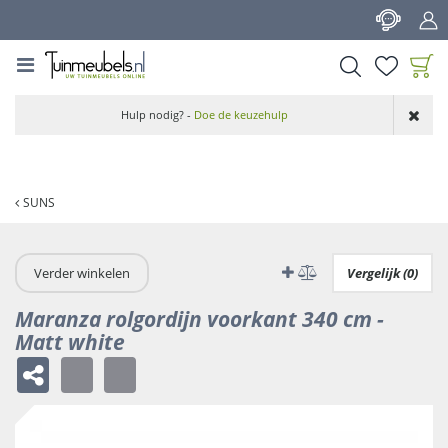
G
a
n
a
a
Product toegevoegd
r
Hulp nodig? -
Doe de keuzehulp
aan wensenlijst
c
o
n
t
SUNS
e
n
t
Verder winkelen
Vergelijk (0)
Maranza rolgordijn voorkant 340 cm -
Matt white