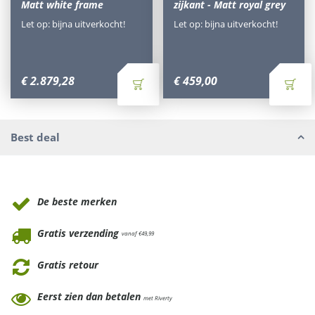
Matt white frame
zijkant - Matt royal grey
Let op: bijna uitverkocht!
Let op: bijna uitverkocht!
€
2.879
,
28
€
459
,
00
Best deal
Waarom Tuinmeubels.nl
De beste merken
Gratis verzending
vanaf €49,99
Gratis retour
Eerst zien dan betalen
met Riverty