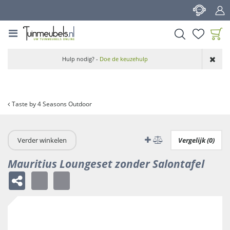
G
a
n
a
a
Product toegevoegd
r
Hulp nodig? -
Doe de keuzehulp
aan wensenlijst
c
o
n
t
Taste by 4 Seasons Outdoor
e
n
t
Verder winkelen
Vergelijk (0)
Mauritius Loungeset zonder Salontafel