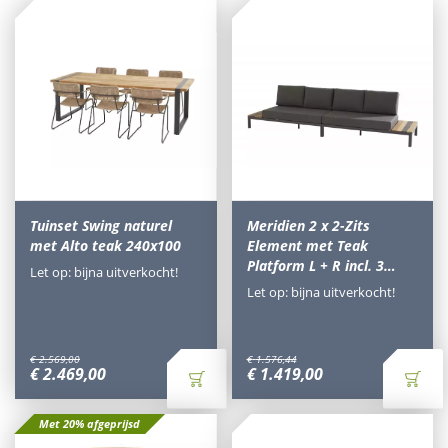
Tuinset Swing naturel
Meridien 2 x 2-Zits
met Alto teak 240x100
Element met Teak
Platform L + R incl. 3…
Let op: bijna uitverkocht!
Let op: bijna uitverkocht!
€
2.569
,
00
€
1.576
,
44
€
2.469
,
00
€
1.419
,
00
Met 20% afgeprijsd