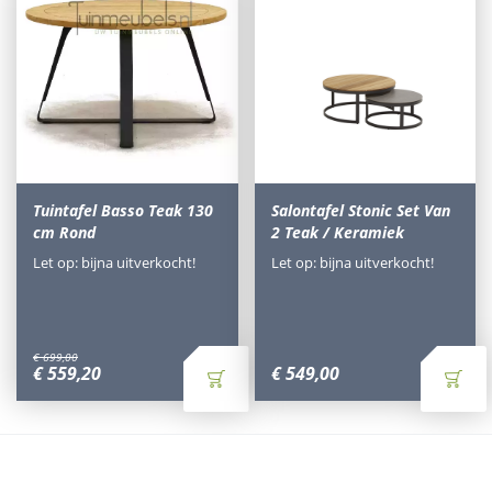
Tuintafel Basso Teak 130
Salontafel Stonic Set Van
cm Rond
2 Teak / Keramiek
Let op: bijna uitverkocht!
Let op: bijna uitverkocht!
€
699
,
00
€
559
,
20
€
549
,
00
Waarom Tuinmeubels.nl