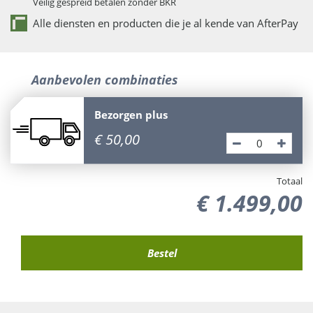
Veilig gespreid betalen zonder BKR
Alle diensten en producten die je al kende van AfterPay
Aanbevolen combinaties
Bezorgen plus
€
50
,
00
Totaal
€
1.499
,
00