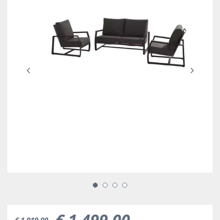
€
1.499
,
00
€
1.919
,
00